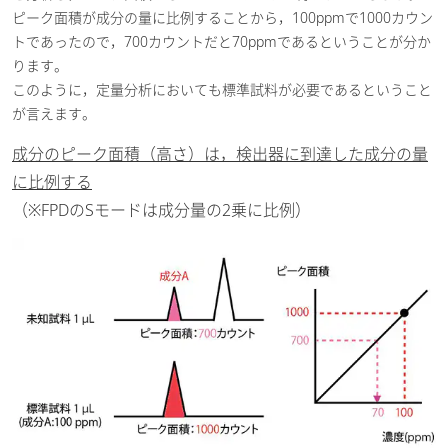
ピーク面積が成分の量に比例することから，100ppmで1000カウン
トであったので，700カウントだと70ppmであるということが分か
ります。
このように，定量分析においても標準試料が必要であるということ
が言えます。
成分のピーク面積（高さ）は，検出器に到達した成分の量
に比例する
（※FPDのSモードは成分量の2乗に比例）