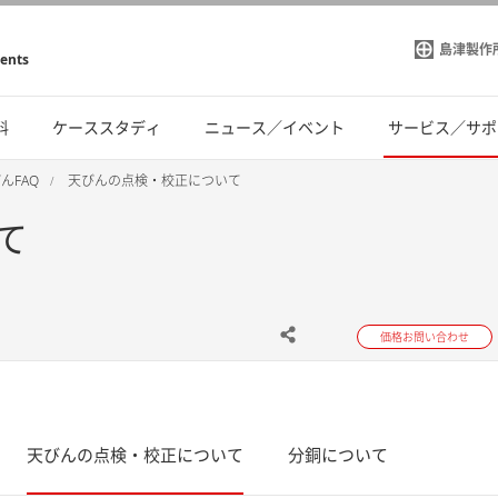
島津製作
ments
料
ケーススタディ
ニュース／イベント
サービス／サポ
んFAQ
天びんの点検・校正について
て
価格お問い合わせ
天びんの点検・校正について
分銅について