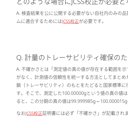
どのような場合にJCSS校正が必要
A. 検査結果を公に公開する必要がない自社内のみの品
ムに適合するためには
が必要です。
JCSS校正
Q. 計量のトレーサビリティ確保
A. 不確かさとは「測定値の真の値が存在する範囲を示
がなく、計測値の信頼性を統一する方法としてまとめた
鎖（トレーサビリティ）のもとをたどると国家標準に行
す。そこで、測定した100.00000gという値の真の値
ると、この分銅の真の値は99.999985g～100.0
なお
証明書には必ず「不確かさ」が記載され
JCSS校正