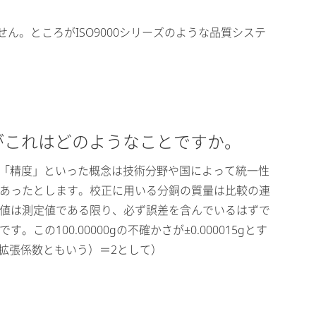
ん。ところがISO9000シリーズのような品質システ
がこれはどのようなことですか。
」や「精度」といった概念は技術分野や国によって統一性
銅があったとします。校正に用いる分銅の質量は比較の連
いう値は測定値である限り、必ず誤差を含んでいるはずで
の100.00000gの不確かさが±0.000015gとす
数（拡張係数ともいう）＝2として）