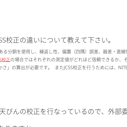
CSS校正の違いについて教えて下さい｡
のある分銅を使用し、繰返し性、偏置（四隅）誤差、器差・直
の場合ではそれぞれの測定値がどれほど信頼できるか、
SS校正
さ」の算出が必要です｡ またJCSS校正を行うためには、NI
し、天びんの校正を行なっているので、外部