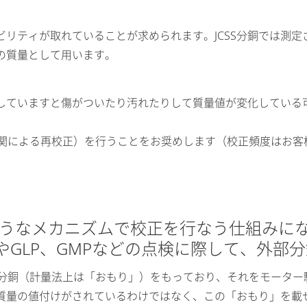
リティが取れていることが求められます。JCSS分銅では測
の質量として用います。
用していますと傷がついたり汚れたりして質量値が変化してい
正機関による再校正）を行うことをお奨めします（校正頻度はお
のようなメカニズムで校正を行なう仕組みに
0やGLP、GMPなどの点検に際して、外
の分銅（計量法上は「おもり」）をもっており、それをモータ
質量の値付けがされているわけではなく、この「おもり」を載