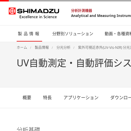
分析計測機器
Analytical and Measuring Instru
製品情報
分野別ソリューション
動画・各種資
ホーム
製品情報
分光分析
紫外可視近赤外(UV-Vis-NIR) 分
UV自動測定・自動評価システ
概要
特長
アプリケーション
ダウンロ
分析基礎