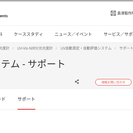
島津製作
ments
料
ケーススタディ
ニュース／イベント
サービス／サポ
光光度計
UV-Vis-NIR分光光度計
UV自動測定・自動評価システム
サポー
ム - サポート
価格お問い合わせ
ード
サポート