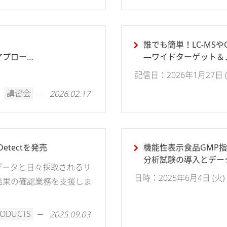
誰でも簡単！LC-MSやG
アプローチ
―ワイドターゲット＆
配信日：2026年1月27日 (火)
講習会
2026.02.17
etectを発売
機能性表示食品GMP
分析試験の導入とデー
レンスデータと日々採取されるサ
日時：2025年6月4日 (火) 13
結果の確認業務を支援しま
RODUCTS
2025.09.03