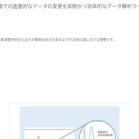
理での恣意的なデータの変更を抑制かつ効率的なデータ解析ワ
olutionsは、株式会社島津製作所またはその関係会社の日本およびその他の国における商標です。