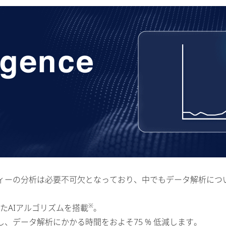
ィーの分析は必要不可欠となっており、中でもデータ解析につ
※
を学習したAIアルゴリズムを搭載
。
、データ解析にかかる時間をおよそ75 % 低減します。