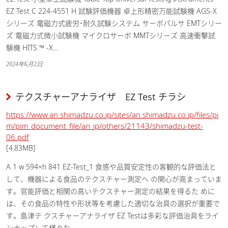
EZ Test C 224-4551 H 試験評価機器 卓上形精密万能試験機 AGS-X
シリーズ 電磁力式疲労･耐久試験システム サーボパルサ EMTシリー
ズ 電磁力式微小試験機 マイクロサーボ MMTシリーズ 高速衝撃試
験機 HITS ™ -X...
2024年6月2日
テクスチャーアナライザ EZ Test チラシ
https://www.an.shimadzu.co.jp/sites/an.shimadzu.co.jp/files/pi
m/pim_document_file/an_jp/others/21143/shimadzu-test-
06.pdf
[4.83MB]
A 1 w 594×h 841 EZ-Test_1 食感や品質安定性の客観的な評価法と
して、機器による食品のテクスチャー測定へ の関心が高まっていま
す。官能評価と相関の高いテクスチャー測定の結果を得るた めに
は、その食品の特性や形状等を考慮した適切な治具の選択が重要で
す。島津テ クスチャーアナライザ EZ Testは多彩な評価治具をライ
ンナップして様々な...