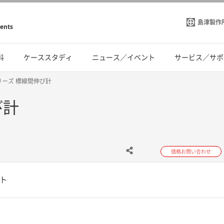
島津製作
ments
料
ケーススタディ
ニュース／イベント
サービス／サポ
シリーズ 標線間伸び計
び計
価格お問い合わせ
ト