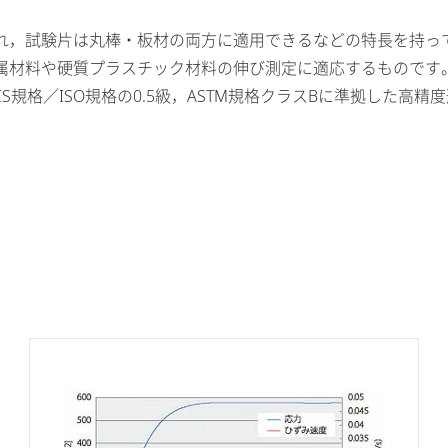
れ，試験片は丸棒・板材の両方に適用できるなどの特長を持っ
属材料や硬質プラスチック材料の伸び測定に適応するものです
規格／ISO規格の0.5級，ASTM規格クラスBに準拠した高精