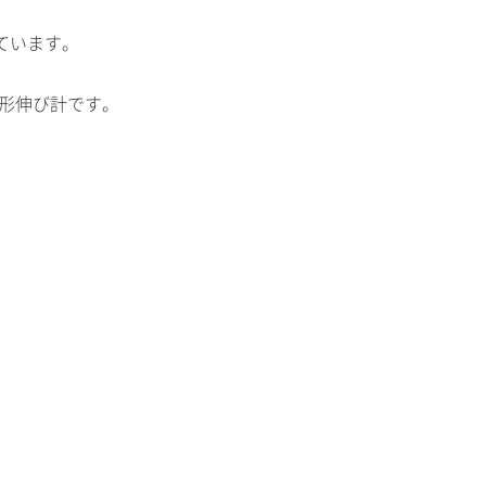
ています。
。
度形伸び計です。