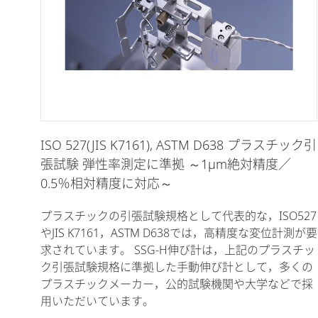
ISO 527(JIS K7161), ASTM D638 プラスチック引
張試験 弾性率測定に準拠 ～1µm絶対精度／
0.5％相対精度に対応～
プラスチックの引張試験規格として代表的な，ISO527
やJIS K7161，ASTM D638では，高精度な変位計測が要
求されています。 SSG-H伸び計は，上記のプラスチッ
ク引張試験規格に準拠した手動伸び計として，多くの
プラスチックメーカー，公的試験機関や大学などで採
用いただいています。