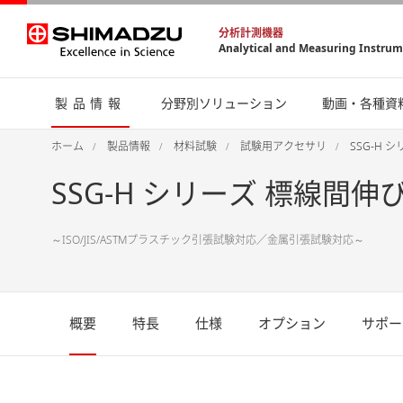
分析計測機器
Analytical and Measuring Instru
製品情報
分野別ソリューション
動画・各種資
ホーム
製品情報
材料試験
試験用アクセサリ
SSG-H 
SSG-H シリーズ 標線間伸
～ISO/JIS/ASTMプラスチック引張試験対応／金属引張試験対応～
概要
特長
仕様
オプション
サポー