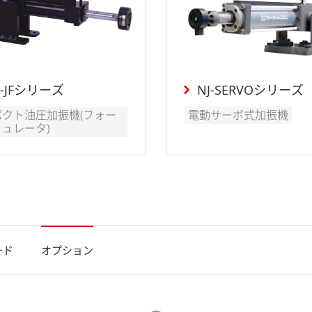
F-JFシリーズ
NJ-SERVOシリーズ
パクト油圧加振機(フォー
電動サーボ式加振機
ュレータ)
ード
オプション