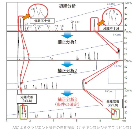
AIによるグラジエント条件の自動探索（カテキン類及びテアフラビン類）