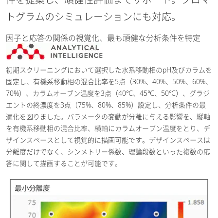
トグラムのシミュレーションにも対応。
因子と応答の関係の視覚化、最も頑健な分析条件を特定
初期スクリーニングにおいて選択した水系移動相のpH及びカラムを
固定し、有機系移動相の混合比率を5点（30%、40%、50%、60%、
70%）、カラムオーブン温度を3点（40℃、45℃、50℃）、グラジ
エントの終濃度を3点（75%、80%、85%）設定し、分析条件の最
適化を図りました。パラメータの変動が分離に与える影響を、縦軸
を有機系移動相の混合比率、横軸にカラムオーブン温度をとり、デ
ザインスペースとして視覚的に描画可能です。デザインスペースは
分離度だけでなく、シンメトリー係数、理論段数といった複数の応
答に関して描画することが可能です。