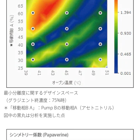
最小分離度に関するデザインスペース
（グラジエント終濃度：75%時）
＊「移動相B A」：Pump Bの移動相A（アセトニトリル）
図中の黒丸は分析を実施した点