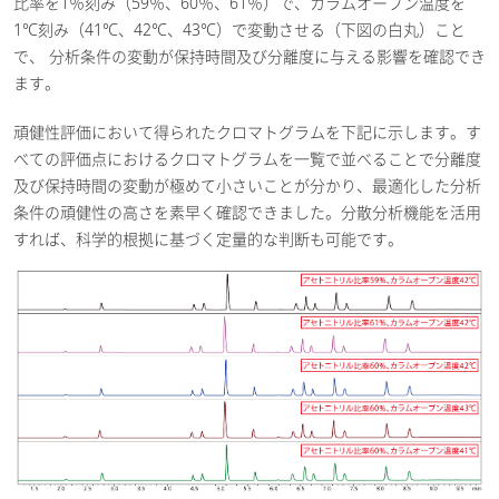
比率を1％刻み（59％、60％、61％）で、カラムオーブン温度を
1℃刻み（41℃、42℃、43℃）で変動させる（下図の白丸）こと
で、 分析条件の変動が保持時間及び分離度に与える影響を確認でき
ます。
頑健性評価において得られたクロマトグラムを下記に示します。す
べての評価点におけるクロマトグラムを一覧で並べることで分離度
及び保持時間の変動が極めて小さいことが分かり、最適化した分析
条件の頑健性の高さを素早く確認できました。分散分析機能を活用
すれば、科学的根拠に基づく定量的な判断も可能です。