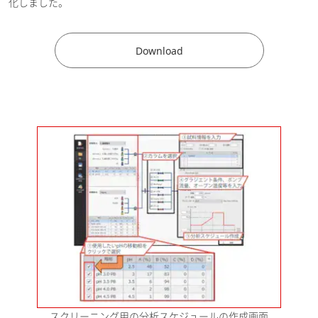
化しました。
度な分取の実現
[ PDF / 889.47KB
2023-10-30
]
Download
医薬・バイオ医薬品
化学
工業材料・マテリアル
サイズ排除クロマトグラフィーに
よる モノクローナル抗体サイズ
バリアント 最適分離条件探索の
2023-08-03
効率化
[ PDF / 557.2KB ]
医薬・バイオ医薬品
LabSolutions MDを用いた医薬品
中のイオン分析条件の最適化
[
2022-03-15
PDF / 356.89KB ]
医薬・バイオ医薬品
イオン交換クロマトグラフィーを
スクリーニング用の分析スケジュールの作成画面