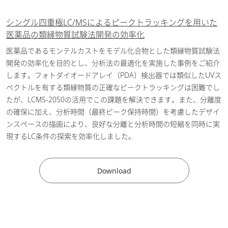
よる合成ペプチド分離条件探索の
効率化
[ PDF / 1004.78KB ]
シングル四重極LC/MSによるピークトラッキングを用いた
2025-01-21
医薬・バイオ医薬品
医薬品の類縁物質試験法開発の効率化
感染症研究 （ワクチン・治療
医薬品であるモンテルカストをモデル化合物とした類縁物質試験法
薬）
開発の効率化を目的とし、分析法の最適化を実施した事例をご紹介
します。フォトダイオードアレイ（PDA）検出器では類似したUVス
AIアルゴリズムによるグラジエン
ペクトルを有する類縁物質の正確なピークトラッキングは困難でし
ト条件の自動最適化 -合成ペプチ
たが、LCMS-2050の活用でこの課題を解決できます。また、分離度
ドの不純物分析への適用-
[ PDF /
2024-11-12
の確保に加え、分析時間（最終ピーク保持時間）を考慮したデザイ
555.94KB ]
ンスペースの描画により、良好な分離と分析時間の短縮を同時に実
医薬・バイオ医薬品
現するLC条件の探索を効率化しました。
逆相イオンペアクロマトグラフィ
Download
ーによるオリゴヌクレオチドの効
率的な分離条件の探索と最適化
[
2024-10-29
PDF / 675.59KB ]
医薬・バイオ医薬品