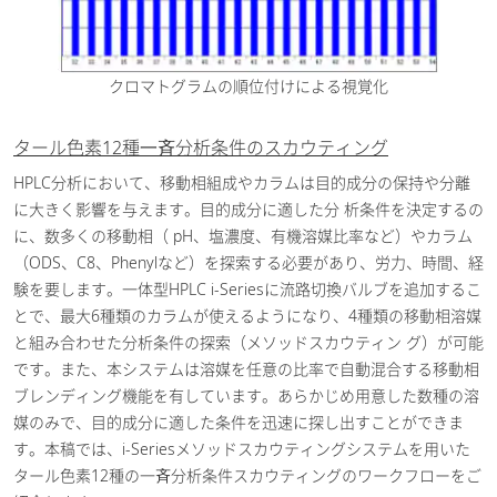
クロマトグラムの順位付けによる視覚化
タール色素12種⼀⻫分析条件のスカウティング
HPLC分析において、移動相組成やカラムは目的成分の保持や分離
に大きく影響を与えます。目的成分に適した分 析条件を決定するの
に、数多くの移動相（ pH、塩濃度、有機溶媒比率など）やカラム
（ODS、C8、Phenylなど）を探索する必要があり、労力、時間、経
験を要します。一体型HPLC i-Seriesに流路切換バルブを追加するこ
とで、最大6種類のカラムが使えるようになり、4種類の移動相溶媒
と組み合わせた分析条件の探索（メソッドスカウティン グ）が可能
です。また、本システムは溶媒を任意の比率で自動混合する移動相
ブレンディング機能を有しています。あらかじめ用意した数種の溶
媒のみで、目的成分に適した条件を迅速に探し出すことができま
す。本稿では、i-Seriesメソッドスカウティングシステムを用いた
タール色素12種の一⻫分析条件スカウティングのワークフローをご