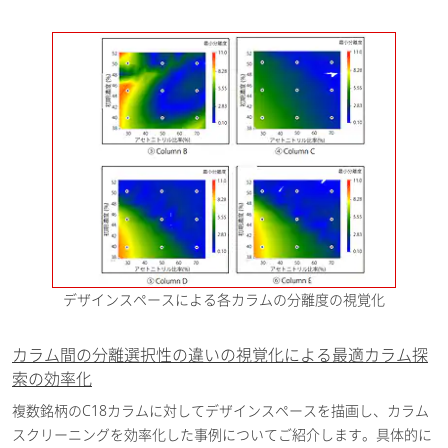
合成ペプチドの類縁物質試験法開
発の効率化
[ PDF / 1.19MB ]
2024-10-15
医薬・バイオ医薬品
感染症研究 （ワクチン・治療
薬）
オリゴヌクレオチドの逆相イオン
ペアクロマトグラフィーによる最
適分離条件探索の効率化
[ PDF /
2024-08-06
1.36MB ]
医薬・バイオ医薬品
デザインスペースによる各カラムの分離度の視覚化
AIアルゴリズムによるグラジエン
ト条件の自動最適化 -不純物分
カラム間の分離選択性の違いの視覚化による最適カラム探
析への適用-
[ PDF / 535.92KB ]
索の効率化
2024-08-06
複数銘柄のC18カラムに対してデザインスペースを描画し、カラム
医薬・バイオ医薬品
スクリーニングを効率化した事例についてご紹介します。具体的に