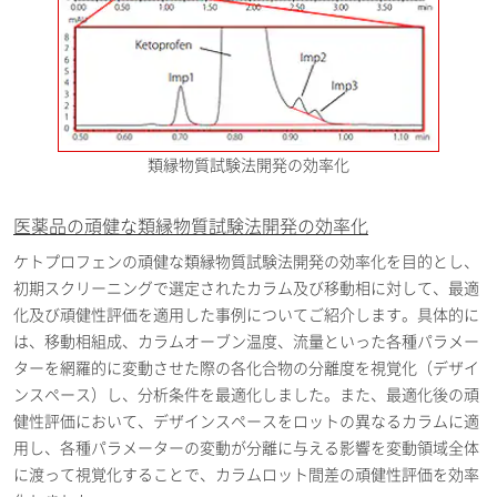
602.12KB ]
医薬・バイオ医薬品
MSピークトラッキングを用いた
分析法開発の効率化 ー共溶出ピ
ークの自動判定ー
[ PDF /
2024-01-16
類縁物質試験法開発の効率化
561.91KB ]
医薬・バイオ医薬品
医薬品の頑健な類縁物質試験法開発の効率化
AIアルゴリズムによるグラジエン
ケトプロフェンの頑健な類縁物質試験法開発の効率化を目的とし、
ト条件の自動最適化 ～機能性成
初期スクリーニングで選定されたカラム及び移動相に対して、最適
分一斉分析のLCメソッド開発へ
化及び頑健性評価を適用した事例についてご紹介します。具体的に
2023-11-21
の適用～
[ PDF / 1018.98KB ]
は、移動相組成、カラムオーブン温度、流量といった各種パラメー
ターを網羅的に変動させた際の各化合物の分離度を視覚化（デザイ
食品・飲料
化学
ンスペース）し、分析条件を最適化しました。また、最適化後の頑
電気・電子
健性評価において、デザインスペースをロットの異なるカラムに適
用し、各種パラメーターの変動が分離に与える影響を変動領域全体
分析分取LC-MSシステムの
に渡って視覚化することで、カラムロット間差の頑健性評価を効率
UV/MSトリガーを活用した高純