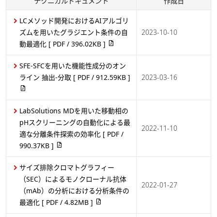
2026-04-14
テクニカルドキュメント
作成日
医薬・バイオ医薬品
LCメソッド開発におけるAIアルゴリ
ズムを用いたグラジエント条件の自
2023-10-10
自動前処理機能（共注入）を用い
動最適化
[ PDF / 396.02KB ]
たオリゴヌクレオチドのピーク形
2025-11-18
状の改善
[ PDF / 366.76KB ]
SFE-SFCを用いた機能性成分のオン
医薬・バイオ医薬品
ライン 抽出-分取
[ PDF / 912.59KB ]
2023-03-16
AIアルゴリズムによる分離条件の
自動最適化 -アイソクラティック
LabSolutions MDを用いた移動相の
溶離にて最適化-
[ PDF /
pHスクリーニングの自動化による最
2025-11-18
2022-11-10
449.59KB ]
適な分離条件探索の効率化
[ PDF /
990.37KB ]
医薬・バイオ医薬品
サイズ排除クロマトグラフィー
GLP-1受容体作動薬セマグルチド
（SEC）によるモノクローナル抗体
の分離条件検討および分取精製
[
2022-01-27
（mAb）の分析における分析条件の
2025-11-18
PDF / 879.42KB ]
最適化
[ PDF / 4.82MB ]
医薬・バイオ医薬品