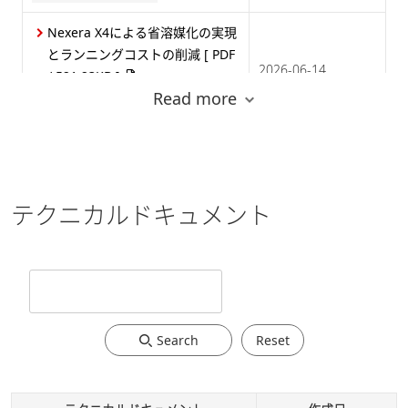
Nexera X4による省溶媒化の実現
とランニングコストの削減
[ PDF
2026-06-14
/ 521.23KB ]
Read more
医薬・バイオ医薬品
Nexera X4による高分離かつ高感
度な分析の実現
[ PDF / 483.44KB
2026-06-14
]
テクニカルドキュメント
医薬・バイオ医薬品
分離選択性の視覚化による最適カ
ラム探索の効率化
[ PDF /
2026-04-16
1.21MB ]
医薬・バイオ医薬品
Search
Reset
医薬品の頑健な類縁物質試験法開
発の効率化
[ PDF / 578.69KB ]