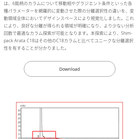
は、6銘柄のカラムについて移動相やグラジエント条件といった各
AIアルゴリズムによるカラムスク
種パラメーターを網羅的に変動させた際の分離選択性の違いを、変
リーニング及びグラジエント条件
動領域全体においてデザインスペースにより視覚化しました。これ
の自動最適化
[ PDF / 673.88KB ]
により、良好な分離が得られる領域が明確になり、より少ない分析
2024-08-06
回数で最適なカラム探索が可能となります。本探索により、Shim-
pack Arata C18はその他のC18カラムと比べてユニークな分離選択
食品・飲料
化学
性を有することが分かりました。
電気・電子
分析分取LC-MSシステムを用いた
Download
合成ペプチド分取精製ワークフロ
ーの効率化
[ PDF / 573.78KB ]
2024-07-09
医薬・バイオ医薬品
感染症研究 （ワクチン・治療
薬）
Labsolutions MDを用いたキラル
分離条件探索の効率化
[ PDF /
2024-02-27