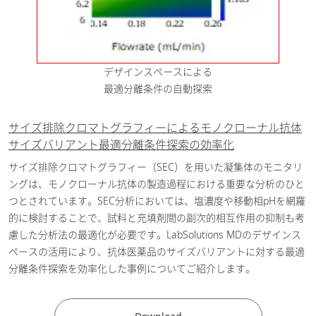
医薬・バイオ医薬品
一体型HPLCシステムによる赤色3
号を含む合成着色料の一斉分析
[
2025-09-01
デザインスペースによる
PDF / 508.76KB ]
最適分離条件の自動探索
食品・飲料
サイズ排除クロマトグラフィーによるモノクローナル抗体
一体型HPLCシステムによる LC分
サイズバリアント最適分離条件探索の効率化
離条件検討の効率化
[ PDF /
2025-09-01
354.03KB ]
サイズ排除クロマトグラフィー（SEC）を用いた凝集体のモニタリ
ングは、モノクローナル抗体の製造過程における重要な分析のひと
医薬・バイオ医薬品
つとされています。SEC分析においては、塩濃度や移動相pHを網羅
的に検討することで、試料と充填剤間の副次的相互作用の抑制も考
一体型HPLCシステムによるAIア
慮した分析法の最適化が必要です。LabSolutions MDのデザインス
ルゴリズムを用いたLCグラジエ
ペースの活用により、抗体医薬品のサイズバリアントに対する最適
ント条件の自動最適化
[ PDF /
2025-09-01
分離条件探索を効率化した事例についてご紹介します。
613.73KB ]
医薬・バイオ医薬品