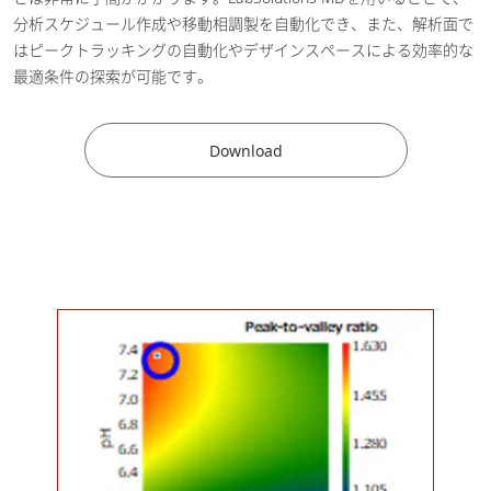
医薬・バイオ医薬品
分析スケジュール作成や移動相調製を自動化でき、また、解析面で
はピークトラッキングの自動化やデザインスペースによる効率的な
一連の分取精製ワークフローを効
最適条件の探索が可能です。
率化する分析分取LC-MSシステム
2025-09-02
[ PDF / 835.87KB ]
医薬・バイオ医薬品
Download
AIアルゴリズムによるグラジエン
ト条件の自動最適化およびシーム
レスなメソッド移行-複数カラム
2025-09-02
オーブン温度にて連続的に最適
化-
[ PDF / 919.27KB ]
医薬・バイオ医薬品
一体型HPLCシステムによるUSP
に準拠したPramipexoleの分析お
よび頑健性評価
[ PDF / 387KB ]
2025-09-01