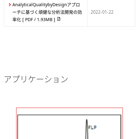
AnalyticalQualitybyDesignアプロ
イオン交換クロマトグラフィーに
ーチに基づく頑健な分析法開発の効
2022-01-22
よる抗体薬物複合体のチャージバ
率化
[ PDF / 1.93MB ]
リアントの最適分離条件探索
[
2025-11-18
PDF / 772.1KB ]
医薬・バイオ医薬品
イオン交換クロマトグラフィーに
よる抗体のチャージバリアントの
最適分離条件探索の効率化
[ PDF
2025-11-11
アプリケーション
/ 932.02KB ]
医薬・バイオ医薬品
MSピークトラッキングによる分
析法開発の効率化-トリプル四重
極質量分析計の活用-
[ PDF /
2025-11-11
348.37KB ]
医薬・バイオ医薬品