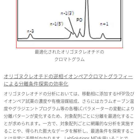
超臨界流体クロマトグラフィーに
よる分離 選択性の多様化とメソ
ッド開発 - LCとSFCの組み合わせ
2025-11-11
による最適分離条件探索の効率
化-
[ PDF / 790.61KB ]
最適化されたオリゴヌクレオチドの
医薬・バイオ医薬品
クロマトグラム
LabSolutions MDを用いたSFCメ
ソッド開発ワークフローの効率化
オリゴヌクレオチドの逆相イオンペアクロマトグラフィー
2025-11-11
[ PDF / 1.09MB ]
による分離条件探索の効率化
医薬・バイオ医薬品
オリゴヌクレオチドの分析においては、移動相に添加するHFIP及び
イオンペア試薬の濃度や有機溶媒組成、さらにはカラムオーブン温
オートサンプラーの自動前処理機
度やグラジエントプログラム等の各種LCパラメーターの変動により
能を用いた良好なピーク形状を与
分離パターンが変化するため、対象配列ごとに分離を最適化するこ
える試料溶媒組成の検討
[ PDF /
とが求められます。一方で、対象配列ごとに網羅的な分析を実施す
2025-09-02
245.81KB ]
ることや、得られた膨大なデータを解析し、最適条件を探索するこ
とは非常に手間がかかります。LabSolutions MDを用いることで、