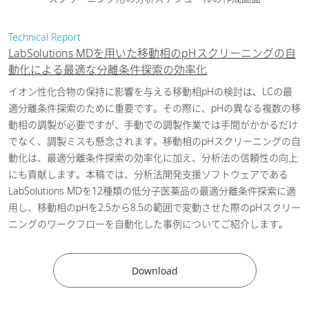
用いたオリゴヌクレオチド分析に
おける移動相pH変化が分離に与
Technical Report
える影響と対応策
[ PDF /
2022-01-25
LabSolutions MDを用いた移動相のpHスクリーニングの自
243.26KB ]
動化による最適な分離条件探索の効率化
医薬・バイオ医薬品
イオン性化合物の保持に影響を与える移動相pHの検討は、LCの最
ライフサイエンス
適分離条件探索のために重要です。その際に、pHの異なる複数の移
動相の調製が必要ですが、手動での調製作業では手間がかかるだけ
シングル四重極LC/MSによるピー
でなく、調製ミスも懸念されます。移動相のpHスクリーニングの自
クトラッキングを用いた医薬品の
動化は、最適分離条件探索の効率化に加え、分析法の信頼性の向上
類縁物質試験法開発の効率化
[
にも貢献します。本稿では、分析法開発支援ソフトウェアである
PDF / 553.33KB ]
LabSolutions MDを12種類の低分子医薬品の最適分離条件探索に適
用し、移動相のpHを2.5から8.5の範囲で変動させた際のpHスクリー
医薬・バイオ医薬品
ニングのワークフローを自動化した事例についてご紹介します。
Download