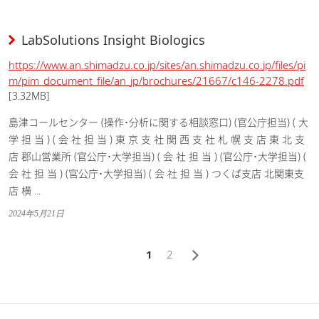
LabSolutions Insight Biologics
https://www.an.shimadzu.co.jp/sites/an.shimadzu.co.jp/files/pi
m/pim_document_file/an_jp/brochures/21667/c146-2278.pdf
[3.32MB]
島津コールセンター (操作･分析に関する相談窓口) (官公庁担当) ( 大
学 担 当 ) ( 会 社 担 当 ) 東 京 支 社 関 西 支 社 札 幌 支 店 東 北 支
店 郡山営業所 (官公庁･大学担当) ( 会 社 担 当 ) (官公庁･大学担当) (
会 社 担 当 ) (官公庁･大学担当) ( 会 社 担 当 ) つくば支店 北関東支
店 横 ...
2024年5月21日
1
2