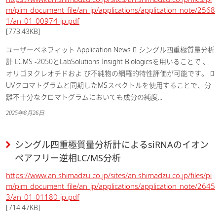
m/pim_document_file/an_jp/applications/application_note/2568
1/an_01-00974-jp.pdf
[773.43KB]
ユーザーベネフィット Application News  シングル四重極質量分析
計 LCMS -2050とLabSolutions Insight Biologicsを用いることで 、
オリゴヌクレオチドおよ び不純物の網羅的特性評価が可能です。 
UVクロマトグラムと同期したMSスペクトルを使用することで、分
離不十分なクロマトグラムにおいても成分の純度...
2025年8月26日
シングル四重極質量分析計によるsiRNAのイオン
ペアフリー逆相LC/MS分析
https://www.an.shimadzu.co.jp/sites/an.shimadzu.co.jp/files/pi
m/pim_document_file/an_jp/applications/application_note/2645
3/an_01-01180-jp.pdf
[714.47KB]