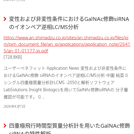
変性および非変性条件におけるGalNAc修飾siRNA
のイオンペア逆相LC/MS分析
https://www.an.shimadzu.co.jp/sites/an.shimadzu.co.jp/files/pi
m/pim_document_file/an_jp/applications/application_note/2641
5/an_01-01177-jp.pdf
[728.8KB]
ユーザーベネフィット Application News 変性および非変性条件に
おけるGalNAc修飾 siRNAのイオンペア逆相LC/MS分析 中園 純菜 
シングル四重極質量分析計LCMS -2050と解析ソフトウェア
LabSolutions Insight Biologicsを用いてGalNAc修飾siRNAの 分子量
確認が可能です。  ...
2026年4月7日
四重極飛行時間型質量分析計を用いたGalNAc修飾
siRNAの特性解析