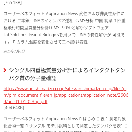
[765.1KB]
ユーザーベネフィット Application News 変性および非変性条件に
おける 二本鎖siRNAのイオンペア逆相LC/MS分析 中園 純菜  四重
極飛行時間型質量分析計LCMS -9050と解析ソフトウェア
LabSolutions Insight Biologicsを用いてsiRNAの特性解析が 可能で
す。  カラム温度を変化させて二本鎖(非変性...
2025年7月8日
シングル四重極質量分析計によるインタクトタン
パク質の分子量確認
https://www.an.shimadzu.co.jp/sites/an.shimadzu.co.jp/files/pi
m/pim_document_file/an_jp/applications/application_note/2606
9/an_01-01023-jp.pdf
[494.64KB]
ユーザーベネフィット Application News  はじめに 表 1 測定対象
化合物一覧  サンプル モデル試料として測定したタンパクを表1に