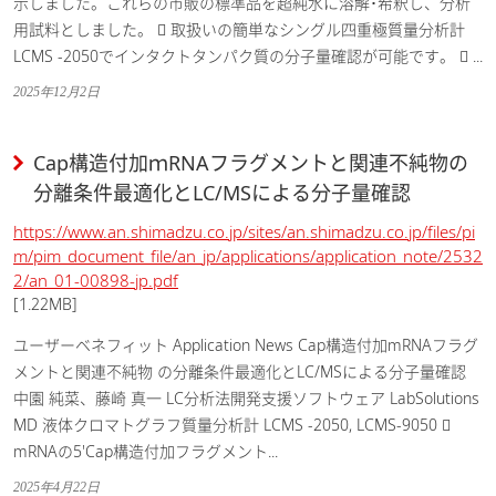
示しました。これらの市販の標準品を超純水に溶解･希釈し、分析
用試料としました。  取扱いの簡単なシングル四重極質量分析計
LCMS -2050でインタクトタンパク質の分子量確認が可能です。  ...
2025年12月2日
Cap構造付加ｍRNAフラグメントと関連不純物の
分離条件最適化とLC/MSによる分子量確認
https://www.an.shimadzu.co.jp/sites/an.shimadzu.co.jp/files/pi
m/pim_document_file/an_jp/applications/application_note/2532
2/an_01-00898-jp.pdf
[1.22MB]
ユーザーベネフィット Application News Cap構造付加mRNAフラグ
メントと関連不純物 の分離条件最適化とLC/MSによる分子量確認
中園 純菜、藤崎 真一 LC分析法開発支援ソフトウェア LabSolutions
MD 液体クロマトグラフ質量分析計 LCMS -2050, LCMS-9050 
mRNAの5'Cap構造付加フラグメント...
2025年4月22日