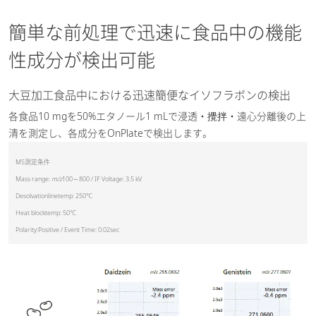
簡単な前処理で迅速に食品中の機能
性成分が検出可能
大豆加工食品中における迅速簡便なイソフラボンの検出
各食品10 mgを50%エタノール1 mLで浸透・攪拌・遠心分離後の上
清を測定し、各成分をOnPlateで検出します。
MS測定条件
Mass range:
m/z
100～800 / IF Voltage: 3.5 kV
Desolvationlinetemp: 250℃
Heat blocktemp: 50℃
Polarity:Positive / Event Time: 0.02sec