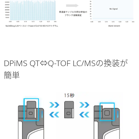
DPiMS QT⇔Q-TOF LC/MSの換装が
簡単