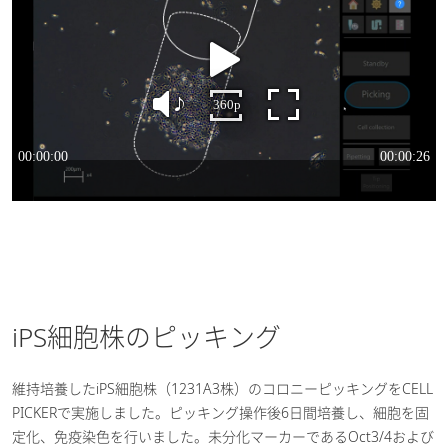
iPS細胞株のピッキング
維持培養したiPS細胞株（1231A3株）のコロニーピッキングをCELL
PICKERで実施しました。ピッキング操作後6日間培養し、細胞を固
定化、免疫染色を行いました。未分化マーカーであるOct3/4および