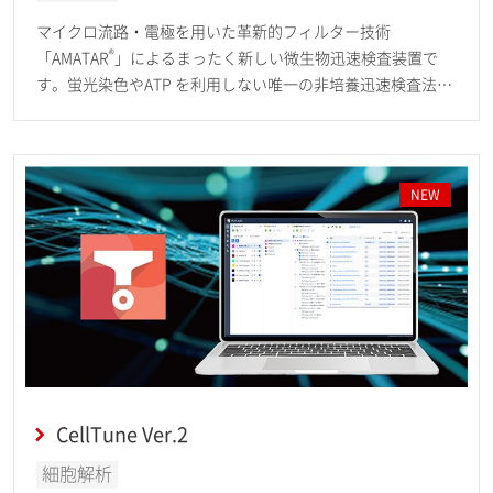
マイクロ流路・電極を用いた革新的フィルター技術
®
「AMATAR
」によるまったく新しい微生物迅速検査装置で
す。蛍光染色やATP を利用しない唯一の非培養迅速検査法
で、最短約25 分で定量的に微生物を検出し、食品・医薬品検
査・バイオ研究に貢献します。
NEW
CellTune Ver.2
細胞解析