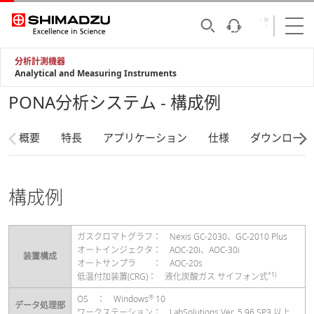
分析計測機器
Analytical and Measuring Instruments
PONA分析システム - 構成例
概要
特長
アプリケーション
仕様
ダウンロード
構成例
ガスクロマトグラフ： Nexis GC-2030、GC-2010 Plus
オートインジェクタ： AOC-20i、AOC-30i
装置構成
オートサンプラ ： AOC-20s
*1)
低温付加装置(CRG)： 液化炭酸ガス サイフォン式
®
OS ： Windows
10
データ処理部
ワークステーション： LabSolutions Ver. 5.96 SP3 以上