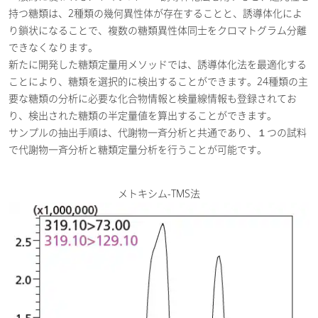
持つ糖類は、2種類の幾何異性体が存在することと、誘導体化によ
り鎖状になることで、複数の糖類異性体同士をクロマトグラム分離
できなくなります。
新たに開発した糖類定量用メソッドでは、誘導体化法を最適化する
ことにより、糖類を選択的に検出することができます。24種類の主
要な糖類の分析に必要な化合物情報と検量線情報も登録されてお
り、検出された糖類の半定量値を算出することができます。
サンプルの抽出手順は、代謝物一斉分析と共通であり、１つの試料
で代謝物一斉分析と糖類定量分析を行うことが可能です。
メトキシム-TMS法