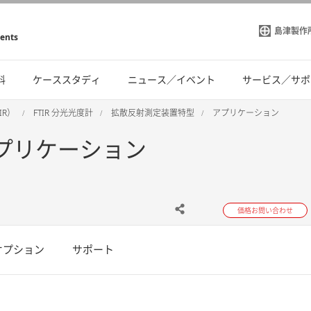
島津製作
ments
料
ケーススタディ
ニュース／イベント
サービス／サポ
IR）
FTIR 分光光度計
拡散反射測定装置特型​
アプリケーション
アプリケーション
価格お問い合わせ
オプション
サポート