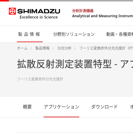
分析計測機器
Analytical and Measuring Instru
製品情報
分野別ソリューション
動画・各種資
ホーム
製品情報
分光分析
フーリエ変換赤外分光光度計（FT
拡散反射測定装置特型​ - 
フーリエ変換赤外分光光度計
概要
アプリケーション
ダウンロード