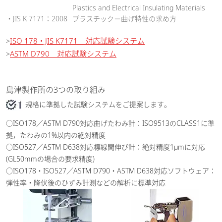
Plastics and Electrical Insulating Materials
・JIS K 7171：2008
プラスチック－曲げ特性の求め方
ISO 178・JIS K7171 対応試験システム
>
ASTM D790 対応試験システム
>
島津製作所の3つの取り組み
規格に準拠した試験システムをご提案します。
○ISO178／ASTM D790対応曲げたわみ計：ISO9513のCLASS1に準
拠，たわみの1%以内の絶対精度
○ISO527／ASTM D638対応標線間伸び計：絶対精度1μmに対応
(GL50mmの場合の要求精度)
○ISO178・ISO527／ASTM D790・ASTM D638対応ソフトウェア：
弾性率・降伏後のひずみ計測などの解析に標準対応