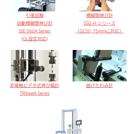
引張試験
標線間伸び計
自動標線間伸び計
SSG-H シリーズ
SIE-560A Series
（GL50, 75mmに対応）
(GL設定対応)
非接触ビデオ式伸び幅計
曲げたわみ計
TRViewX Series