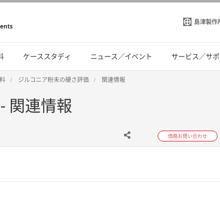
島津製作
ments
料
ケーススタディ
ニュース／イベント
サービス／サポ
料
ジルコニア粉末の硬さ評価
関連情報
- 関連情報
価格お問い合わせ