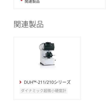
関連製品
関連製品
DUH™-211/210シリーズ
ダイナミック超微小硬度計