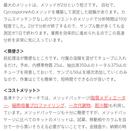
最大のメリットは、メソッドが2分という短さです。 自社で、
CycrosporineAのメソッドを構築して測定した経験があります。カ
ラムスイッチングなしのグラジエントのメソッドで分析時間は10分
程度でした。2分で分析が終了するので、サンプル数が多くても全
測定が1日で終わります。業務を効率的に進められる点でこの高速
分析を非常に気に入っています。
＜簡便さ＞
前処理法が簡便なところです。付属の溶媒を混ぜてチューブに入れ
るだけ。予め、内標準物質 25uL、抽出液350uLのトータル375uLの
チューブを用意しておいて、サンプル50uLを順次添加していくのみ
なので、作業はとても簡単で、短時間でできるのが良いです。
＜コストメリット＞
脂質メディエータ
島津テクノリサーチでは、メソッドパッケージ(
ー
細胞培養プロファイリング
一次代謝物
胆汁酸
、
、
、
)も利用し
ています。メソッドパッケージも十分に簡便ですが、メソッドパッ
ケージに比べてのキットのメリットは、試薬、移動相やカラムを自
分で一から買いそろえる必要がないことです。金銭面や、納期の時