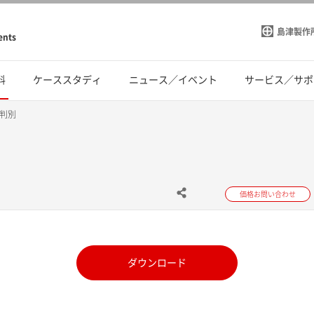
島津製作
ents
料
ケーススタディ
ニュース／イベント
サービス／サポ
判別
価格お問い合わせ
ダウンロード