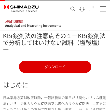
分析計測機器
Analytical and Measuring Instruments
KBr錠剤法の注意点その１―KBr錠剤法
で分析してはいけない試料（塩酸塩）
―
ダウンロード
はじめに
日本薬局方第14改正以降，一般試験法の項目が「臭化カリウム錠剤
法」から「臭化カリウム錠剤法又は塩化カリウム錠剤法」に変更に
なったことは多くの方がご存知だと思います。しかしながら何故こ