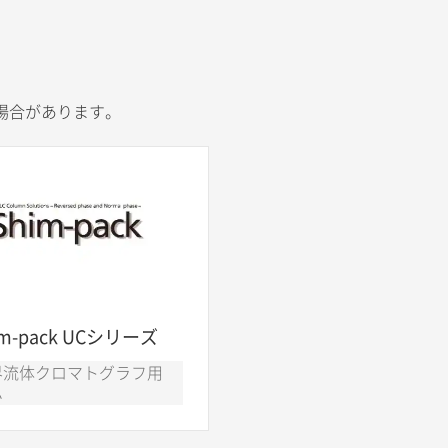
場合があります。
im-pack UCシリーズ
界流体クロマトグラフ用
ム