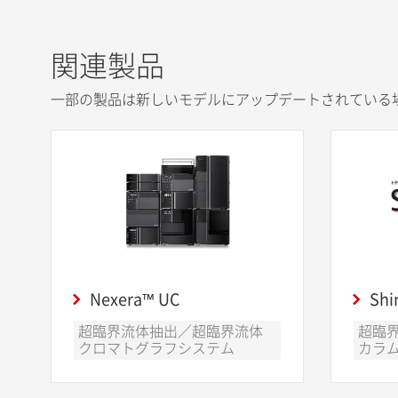
関連製品
一部の製品は新しいモデルにアップデートされている
Nexera™ UC
Sh
超臨界流体抽出／超臨界流体
超臨
クロマトグラフシステム
カラ