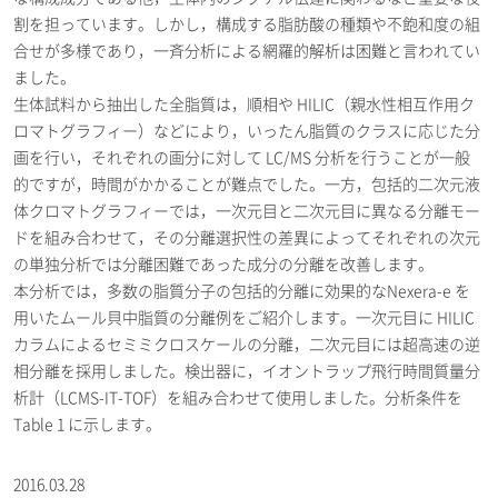
割を担っています。しかし，構成する脂肪酸の種類や不飽和度の組
合せが多様であり，一斉分析による網羅的解析は困難と言われてい
ました。
生体試料から抽出した全脂質は，順相や HILIC（親水性相互作用ク
ロマトグラフィー）などにより，いったん脂質のクラスに応じた分
画を行い，それぞれの画分に対して LC/MS 分析を行うことが一般
的ですが，時間がかかることが難点でした。一方，包括的二次元液
体クロマトグラフィーでは，一次元目と二次元目に異なる分離モー
ドを組み合わせて，その分離選択性の差異によってそれぞれの次元
の単独分析では分離困難であった成分の分離を改善します。
本分析では，多数の脂質分子の包括的分離に効果的なNexera-e を
用いたムール貝中脂質の分離例をご紹介します。一次元目に HILIC
カラムによるセミミクロスケールの分離，二次元目には超高速の逆
相分離を採用しました。検出器に，イオントラップ飛行時間質量分
析計（LCMS-IT-TOF）を組み合わせて使用しました。分析条件を
Table 1 に示します。
2016.03.28