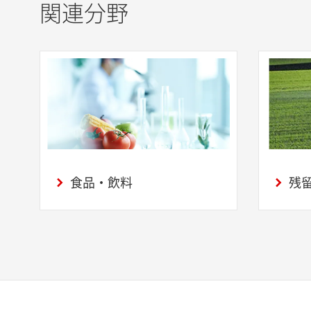
関連分野
食品・飲料
残