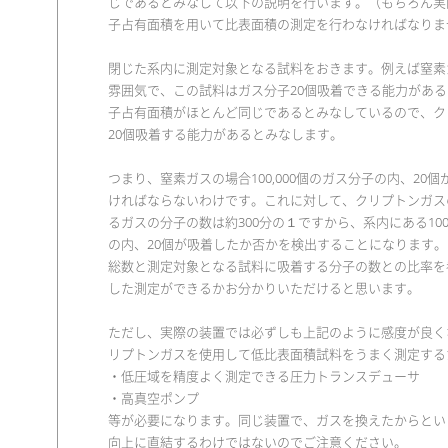
じであるとみなして以下の説明を行います。（もちろん実
子占有面積を用いて比表面積の測定を行わなければなりま
閉じた系内に測定対象となる試料をおきます。例えば窒素ガス
雰囲気で、この試料はガス分子20個吸着できる能力があ
子占有面積がほとんど同じであるとみなしているので、ク
20個吸着する能力があるとみなします。
つまり、窒素ガスの場合100,000個のガス分子の内、20
ければならないわけです。これに対して、クリプトンガス
るガスの分子の数は約300分の１ですから、系内にある100,0
の内、20個が吸着したか否かを検出することになります
総数と測定対象となる試料に吸着する分子の数との比率を
した測定ができるかお分かりいただけると思います。
ただし、実際の装置では必ずしも上記のように感度が良く
リプトンガスを使用して低比表面積試料をうまく測定する
・低圧域を精度よく測定できる圧力トランスデューサ
・高真空ポンプ
等が必要になります。同じ装置で、ガスを換えたからとい
向上に直結するわけではないのでご注意ください。