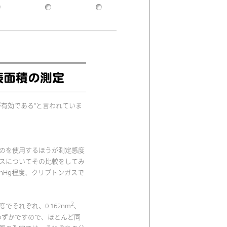
有効である”と言われていま
のを使用するほうが測定感度
スについてその比較をしてみ
ｍHg程度、クリプトンガスで
2
それぞれ、0.162nm
、
わずかですので、ほとんど同