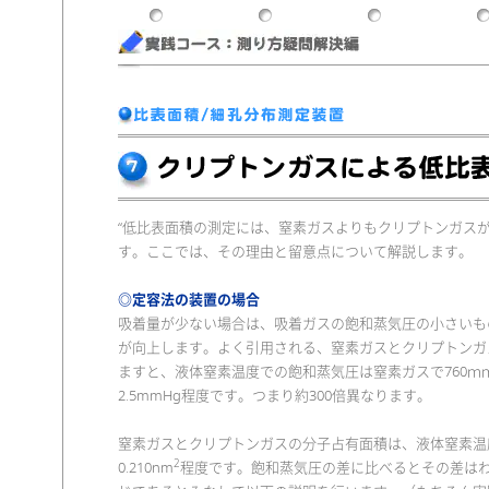
“低比表面積の測定には、窒素ガスよりもクリプトンガスが
す。ここでは、その理由と留意点について解説します。
◎定容法の装置の場合
吸着量が少ない場合は、吸着ガスの飽和蒸気圧の小さいも
が向上します。よく引用される、窒素ガスとクリプトンガ
ますと、液体窒素温度での飽和蒸気圧は窒素ガスで760ｍ
2.5mmHg程度です。つまり約300倍異なります。
窒素ガスとクリプトンガスの分子占有面積は、液体窒素温度で
2
0.210nm
程度です。飽和蒸気圧の差に比べるとその差は