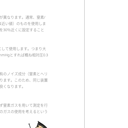
が異なります。通常、窒素/
くは近い値）のものを使用しま
を30％近くに設定すること
。
％にして使用します。つまり大
mmHgとすれば概ね相対圧0.3
有のノイズ成分（窒素とヘリ
ります。このため、同じ装置
良くなります。
ず窒素ガスを用いて測定を行
のガスの使用を考えるという