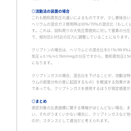
◎流動法の装置の場合
これも飽和蒸気圧の違いによるものですが、少し意味合い
ヘリウムの混合ガス使用時は30％/70％の混合比（もし
す。これは、試料周りの大気圧雰囲気に対して窒素の分圧
で、相対圧0.3付近の圧力に調整していることになります
クリプトンの場合は、ヘリウムとの混合比を0.1％/99.9
気圧ｘ0.1％≒0.76mmHgの分圧ですから、飽和蒸気圧2.5
になります。
クリプトンガスの場合、混合比を下げることが、流動法特
ウムの密度分布の差に起因するもの）を軽減する効果があ
であっても、クリプトンガスを使用するほうが測定感度が
◎まとめ
測定対象の比表面積に関する情報がほとんどない場合、ま
い、それがうまくいかない場合に、クリプトンガスなど他
のが、スタンスとして適当だと考えられます。