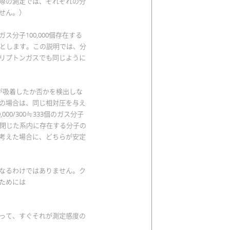
際の測定では、それぞれの分
せん。）
分子100,000個存在する
るとします。この説明では、分
リプトンガスでも同じように
個が吸着したか否かを検出しな
の場合は、同じ相対圧を与え
00/300≒333個のガス分子
。閉じた系内に存在する分子の
考えた場合に、どちらが安定
なるわけではありません。ク
ためには
って、すぐそれが測定感度の