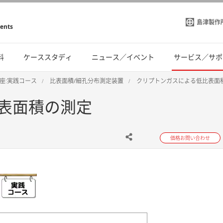
島津製作
ments
料
ケーススタディ
ニュース／イベント
サービス／サポ
座:実践コース
比表面積/細孔分布測定装置
クリプトンガスによる低比表面
表面積の測定
価格お問い合わせ