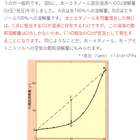
うのが一般的です。 図6に，水－エタノール混合溶液へのO
溶解量
2
(分圧1気圧)を示しました。 A点は水100％への溶解量，B点はエタ
ノール100％への溶解量です。
水とエタノールを同量混合した時に
は，C点に相当するO
が溶液に存在するわけですが，この溶液の飽
2
和溶解量はD点しかないため，C→D相当のO
が気泡として発生す
2
ることになります。
同じようなことが，水－メタノール，水－アセ
トニトリルへの空気の飽和溶解量にもみられます。
5
* 1気圧（1atm） = 1.013×10
Pa