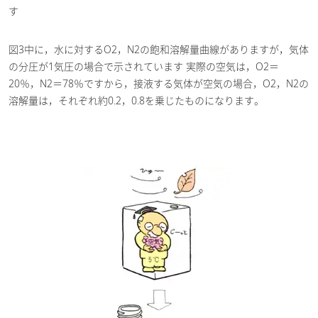
す
図3中に，水に対するO2，N2の飽和溶解量曲線がありますが，気体
の分圧が1気圧の場合で示されています 実際の空気は，O2＝
20％，N2＝78％ですから，接液する気体が空気の場合，O2，N2の
溶解量は，それぞれ約0.2，0.8を乗じたものになります。