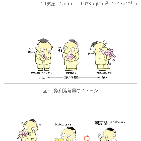
2
5
* 1気圧（1atm） = 1.033 kgf/cm
= 1.013×10
Pa
図2 飽和溶解量のイメージ