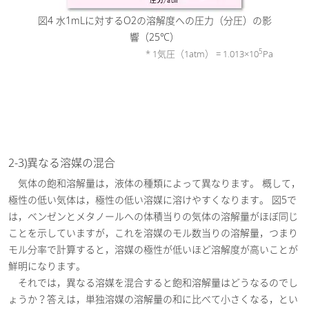
図4 水1mLに対するO2の溶解度への圧力（分圧）の影
響（25℃）
5
* 1気圧（1atm） = 1.013×10
Pa
2-3)異なる溶媒の混合
気体の飽和溶解量は，液体の種類によって異なります。 概して，
極性の低い気体は，極性の低い溶媒に溶けやすくなります。 図5で
は，ベンゼンとメタノールへの体積当りの気体の溶解量がほぼ同じ
ことを示していますが，これを溶媒のモル数当りの溶解量，つまり
モル分率で計算すると，溶媒の極性が低いほど溶解度が高いことが
鮮明になります。
それでは，異なる溶媒を混合すると飽和溶解量はどうなるのでし
ょうか？答えは，単独溶媒の溶解量の和に比べて小さくなる，とい