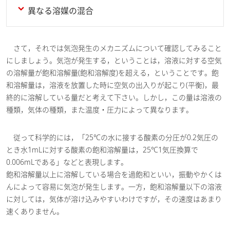
異なる溶媒の混合
さて，それでは気泡発生のメカニズムについて確認してみること
にしましょう。気泡が発生する，ということは，溶液に対する空気
の溶解量が飽和溶解量(飽和溶解度)を超える，ということです。飽
和溶解量は，溶液を放置した時に空気の出入りが起こり(平衡)，最
終的に溶解している量だと考えて下さい。しかし，この量は溶液の
種類，気体の種類，また温度・圧力によって異なります。
従って科学的には，「25℃の水に接する酸素の分圧が0.2気圧の
とき水1mLに対する酸素の飽和溶解量は，25℃1気圧換算で
0.006mLである」などと表現します。
飽和溶解量以上に溶解している場合を過飽和といい，振動やかくは
んによって容易に気泡が発生します。一方，飽和溶解量以下の溶液
に対しては，気体が溶け込みやすいわけですが，その速度はあまり
速くありません。