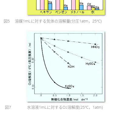
図5
溶媒1mLに対する気体の溶解量(分圧1atm，25℃)
図7
水溶液1mLに対するO
溶解度(25℃，1atm)
2