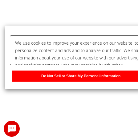
We use cookies to improve your experience on our website, t
personalize content and ads and to analyze our traffic. We sh
information about your use of our website with our advertisin
and analytics partners, who may combine it with other
information that you have provided to them or that they have
Do Not Sell or Share My Personal Information
collected from your use of their services. You have the right t
opt-out of our sharing information about you with our partner
Please click [Do Not Sell or Share My Personal Information] to
customize your cookie settings on our website.
Privacy Policy