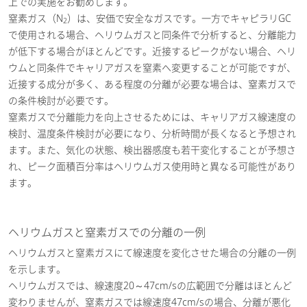
上での実施をお勧めします。
窒素ガス（N
）は、安価で安全なガスです。一方でキャピラリGC
2
で使用される場合、ヘリウムガスと同条件で分析すると、分離能力
が低下する場合がほとんどです。近接するピークがない場合、ヘリ
ウムと同条件でキャリアガスを窒素へ変更することが可能ですが、
近接する成分が多く、ある程度の分離が必要な場合は、窒素ガスで
の条件検討が必要です。
窒素ガスで分離能力を向上させるためには、キャリアガス線速度の
検討、温度条件検討が必要になり、分析時間が長くなると予想され
ます。また、気化の状態、検出器感度も若干変化することが予想さ
れ、ピーク面積百分率はヘリウムガス使用時と異なる可能性があり
ます。
ヘリウムガスと窒素ガスでの分離の一例
ヘリウムガスと窒素ガスにて線速度を変化させた場合の分離の一例
を示します。
ヘリウムガスでは、線速度20～47cm/sの広範囲で分離はほとんど
変わりませんが、窒素ガスでは線速度47cm/sの場合、分離が悪化