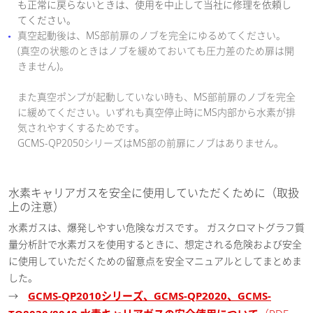
も正常に戻らないときは、使用を中止して当社に修理を依頼し
てください。
真空起動後は、MS部前扉のノブを完全にゆるめてください。
(真空の状態のときはノブを緩めておいても圧力差のため扉は開
きません)。
また真空ポンプが起動していない時も、MS部前扉のノブを完全
に緩めてください。いずれも真空停止時にMS内部から水素が排
気されやすくするためです。
GCMS-QP2050シリーズはMS部の前扉にノブはありません。
水素キャリアガスを安全に使用していただくために（取扱
上の注意）
水素ガスは、爆発しやすい危険なガスです。 ガスクロマトグラフ質
量分析計で水素ガスを使用するときに、想定される危険および安全
に使用していただくための留意点を安全マニュアルとしてまとめま
した。
GCMS-QP2010シリーズ、GCMS-QP2020、GCMS-
→