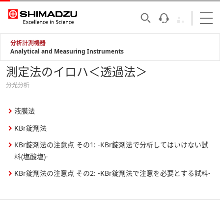
分析計測機器
Analytical and Measuring Instruments
測定法のイロハ＜透過法＞
分光分析
液膜法
KBr錠剤法
KBr錠剤法の注意点 その1: -KBr錠剤法で分析してはいけない試
料(塩酸塩)-
KBr錠剤法の注意点 その2: -KBr錠剤法で注意を必要とする試料-