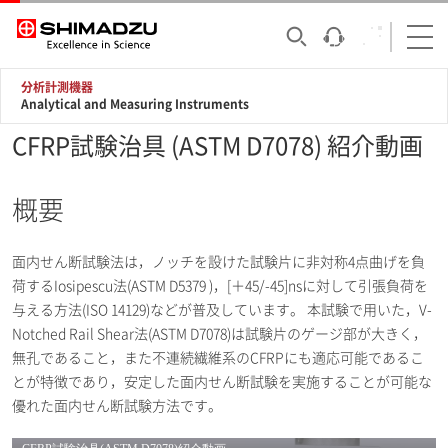
分析計測機器
Analytical and Measuring Instruments
CFRP試験治具 (ASTM D7078) 紹介動画
概要
面内せん断試験法は，ノッチを設けた試験片に非対称4点曲げを負
荷するIosipescu法(ASTM D5379 )，[＋45/-45]nsに対して引張負荷を
与える方法(ISO 14129)などが普及しています。 本試験で用いた，V-
Notched Rail Shear法(ASTM D7078)は試験片のゲージ部が大きく，
無孔であること，また不連続繊維系のCFRPにも適応可能であるこ
とが特徴であり，安定した面内せん断試験を実施することが可能な
優れた面内せん断試験方法です。