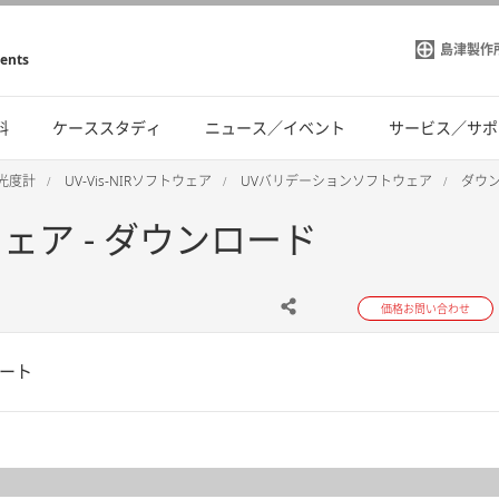
島津製作
ments
料
ケーススタディ
ニュース／イベント
サービス／サポ
光光度計
UV-Vis-NIRソフトウェア
UVバリデーションソフトウェア
ダウ
ェア - ダウンロード
価格お問い合わせ
ート