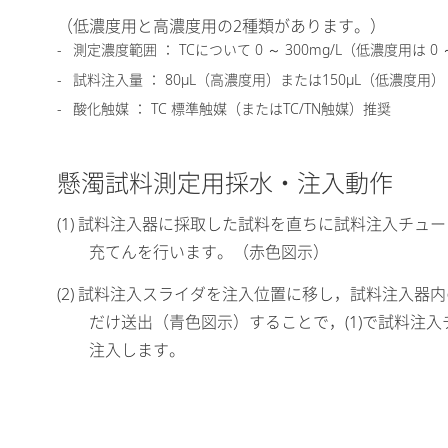
（低濃度用と高濃度用の2種類があります。）
測定濃度範囲 ： TCについて 0 ～ 300mg/L（低濃度用は 0 ～ 
試料注入量 ： 80μL（高濃度用）または150μL（低濃度用）
酸化触媒 ： TC 標準触媒（またはTC/TN触媒）推奨
懸濁試料測定用採水・注入動作
(1) 試料注入器に採取した試料を直ちに試料注入チ
充てんを行います。（赤色図示）
(2) 試料注入スライダを注入位置に移し，試料注入
だけ送出（青色図示）することで，(1)で試料注
注入します。