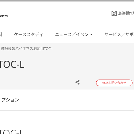
島津製作
ments
料
ケーススタディ
ニュース／イベント
サービス／サポ
微細藻類バイオマス測定用TOC-L
C-L
価格お問い合わせ
オプション
C-L