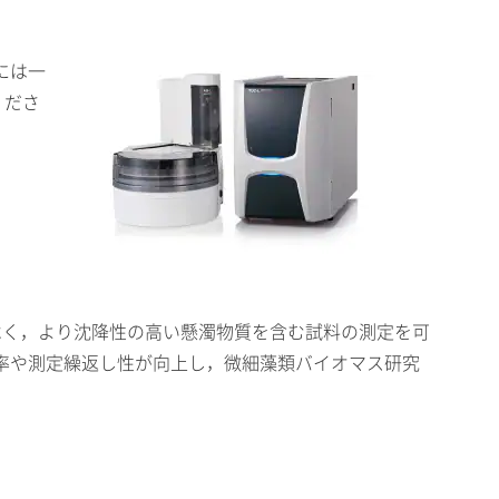
には一
くださ
るべく，より沈降性の高い懸濁物質を含む試料の測定を可
率や測定繰返し性が向上し，微細藻類バイオマス研究