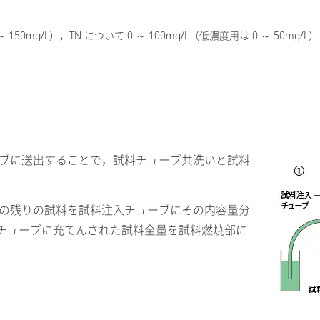
150mg/L），TN について 0 ～ 100mg/L（低濃度用は 0 ～ 50mg/L）
ューブに送出することで，試料チューブ共洗いと試料
器内の残りの試料を試料注入チューブにその内容量分
入チューブに充てんされた試料全量を試料燃焼部に