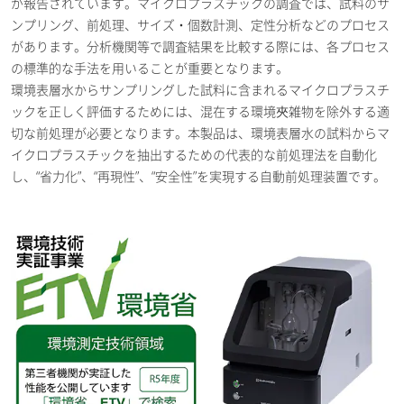
が報告されています。マイクロプラスチックの調査では、試料のサ
ンプリング、前処理、サイズ・個数計測、定性分析などのプロセス
があります。分析機関等で調査結果を比較する際には、各プロセス
の標準的な手法を用いることが重要となります。
環境表層水からサンプリングした試料に含まれるマイクロプラスチ
ックを正しく評価するためには、混在する環境夾雑物を除外する適
切な前処理が必要となります。本製品は、環境表層水の試料からマ
イクロプラスチックを抽出するための代表的な前処理法を自動化
し、“省力化”、“再現性”、“安全性”を実現する自動前処理装置です。