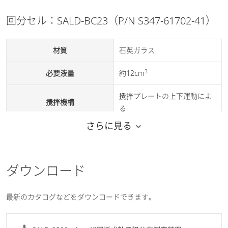
ソフトウェアのインストール
CD-ROMドライブ
回分セル：SALD-BC23（P/N S347-61702-41）
時に必要
SXGA（1280×1024ピクセル）
ディスプレイ
材質
石英ガラス
以上
3
必要液量
約12cm
ユニット名 : 測定部SALD-
2300、制御に必要なポート数
攪拌プレートの上下運動によ
攪拌機構
: 1ポート
る
ユニット名 : 回分セルSALD-
さらに見る
BC23、制御に必要なポート数
約W100×D120×H140mm
大きさ・重さ
: 0
約0.8kg
ユニット名 : 多機能サンプラ
SALD-MS23、制御に必要なポ
ダウンロード
温度：10～30℃
ート数 : 1ポート
使用環境
湿度：20～80％（結露しない
USBポート
ユニット名 : 高濃度サンプル
こと）
最新のカタログなどをダウンロードできます。
測定ユニットSALD-HC23、制
御に必要なポート数 : 0
ユニット名 : サイクロン噴射