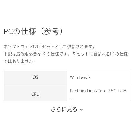
タ、統計データ、時系列デー
データ接続機能
2データを接続可能
レポート機能
タ、三次元データを選択して
一括出力可能
最短1秒間隔で最大200データ
連続測定機能
の連続測定が可能
PCの仕様（参考）
注5）LDR法（Light Intensity Distribution Reproduction Method）
は実測された光強度分布パターンと、粒子径分布データから再現
本ソフトウェアはPCセットとして供給されます。
（再計算）された光強度分布データの一致性から屈折率を計算する
下記は最低限必要なPCの仕様です。PCセットに含まれるPCの仕様
手法です。
ではありません。
これは弊社が独自に開発した手法であり、2件は論文として発表さ
れています。学会などでは「木下の手法」と呼ばれています。
OS
Windows 7
注6）ソフトウェアはPCセットでの販売となります。
Pentium Dual-Core 2.5GHz 以
CPU
上
さらに見る
メモリ
2GB 以上
HDD
1GB 以上の空き容量が必要