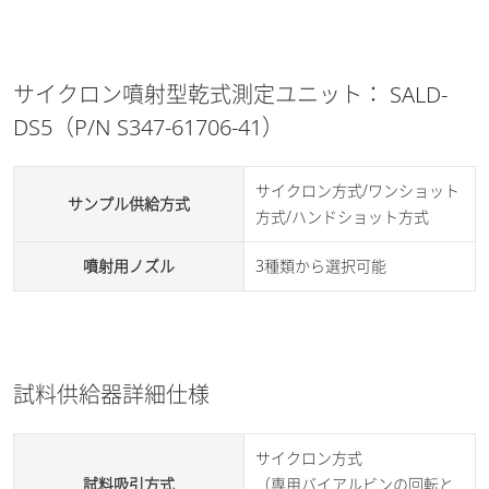
温度：10～30℃
所要電源
AC100V±10%、2A、50/60Hz
使用環境
湿度：20～80％（結露しない
こと）
約W390×D520×H430mm、約
大きさ・重さ
サイクロン噴射型乾式測定ユニット： SALD-
18kg
DS5（P/N S347-61706-41）
温度：10～30℃
使用環境
湿度：20～80％（結露しない
サイクロン方式/ワンショット
こと）
サンプル供給方式
方式/ハンドショット方式
注3）USBケーブル（2m）を標準付属
噴射用ノズル
3種類から選択可能
試料供給器詳細仕様
サイクロン方式
試料吸引方式
（専用バイアルビンの回転と