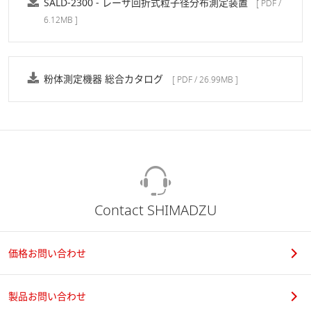
SALD-2300 - レーザ回折式粒子径分布測定装置
[ PDF /
型乾式測定ユニットSALD-
6.12MB ]
DS5、制御に必要なポート数 :
2ポート
ユニット名 : （プリンタ
用）、制御に必要なポート数 :
粉体測定機器 総合カタログ
[ PDF / 26.99MB ]
1ポート
プリンタ
使用するOSに対応したもの
※1 Windowsは、米国Microsoft Corporation の米国およびその他の
国における登録商標です。
※2 その他、記載されている会社名、製品名は各社の商標または登
Contact SHIMADZU
録商標です。
※3 本文中には、TM、®マークは明記しておりません。
価格お問い合わせ
製品お問い合わせ