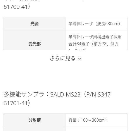
61700-41）
光源
半導体レーザ（波長680nm）
半導体レーザ用検出素子採用
受光部
合計84素子（前方78、側方
1、後方5）
さらに見る
規格
クラス1レーザ製品
所要電源
AC100V±10%、1A、50/60Hz
約W680×D280×H430mm、約
多機能サンプラ：SALD-MS23（P/N S347-
大きさ・重さ
31kg
61701-41）
温度：10～30℃
使用環境
湿度：20～80％（結露しない
3
分散槽
容量：100～300cm
こと）