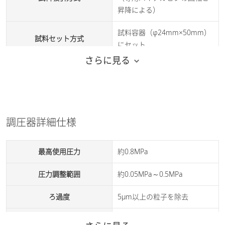
昇降による）
試料容器（φ24mm×50mm）
試料セット方式
にセット
さらに見る
通信方式
USB（PC制御）
AC100V±10%、100VA、
50/60Hz
所要電源
（但し、集塵機、コンプレッ
調圧器詳細仕様
サを除く）
約W240×D310×H210mm、約
最高使用圧力
約0.8MPa
大きさ・重さ
10kg
圧力調整範囲
約0.05MPa～0.5MPa
温度：10～30℃、湿度：20～
使用環境
80％（結露しないこと）
ろ過度
5μm以上の粒子を除去
外径6mmのポリウレタンチュ