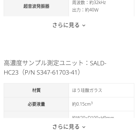
周波数：約32kHz
超音波発振器
注1）USBケーブル（2m）、参照試料を標準付属
出力：約40Ｗ
注2）検定用粒子の測定には、70～200W程度の超音波洗浄機が必
要となります。超音波洗浄機は、特別付属品としてご用意しており
ラジアルポンプ
さらに見る
送液ポンプ
ます。（P/N S347-61090 超音波洗浄機、100W）
3
最大流量2000cm
/min
ステンレス（SUS304、
SUS316）、
四フッ化エチレン（PTFE）、
高濃度サンプル測定ユニット：SALD-
送液材質
パーフロロエラストマー
HC23（P/N S347-61703-41）
（FEP）、
サーモフロンパスカル
材質
ほう珪酸ガラス
ダイヤフラムポンプ、最大流
給水ポンプ
3
量750cm
/min
3
必要液量
約0.15cm
給水ポンプ材質
ポリフッ化ビニリデン
約W20×D100×H9mm
大きさ・重さ
約0.2kg
さらに見る
フローセル
石英ガラス