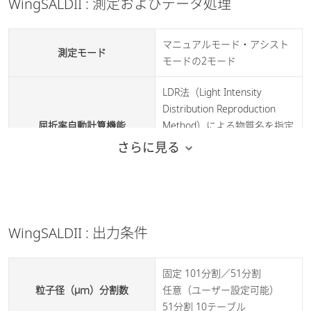
WingSALDII : 測定およびデータ処理
マニュアルモード・アシスト
測定モード
モードの2モード
LDR法（Light Intensity
Distribution Reproduction
屈折率自動計算機能
Method）による物質名を指定
または範囲指定をして自動計
さらに見る
算
粒子径分布/光強度分布
リアルタイム表示
同時表示
WingSALDII : 出力条件
自己診断機能、セルチェック
診断・調整
機能
固定 101分割／51分割
最大200データ 一括計算
粒子径（μｍ）分割数
任意（ユーザー設定可能）
粒子径分布再計算
および 単一データ個別計算
51分割 10テーブル