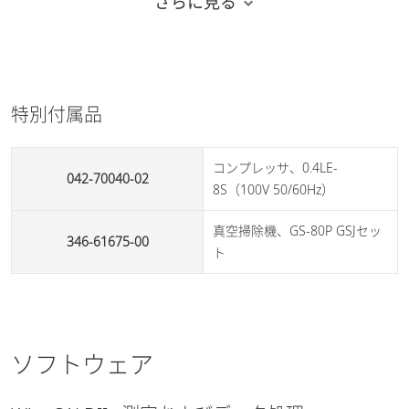
さらに見る
空気源との接続口
ーブ
通信方式
USB（PC制御）
AC100V±10%、100VA、
特別付属品
50/60Hz
所要電源
（但し、集塵機、コンプレッ
サを除く）
コンプレッサ、0.4LE-
042-70040-02
8S（100V 50/60Hz）
約W130×D223×H233mm、約
大きさ・重さ
3kg
真空掃除機、GS-80P GSJセッ
346-61675-00
ト
温度：10～30℃、湿度：20～
使用環境
80%（結露しないこと）
注4）SALD-2300用乾式ケースを標準付属
ソフトウェア