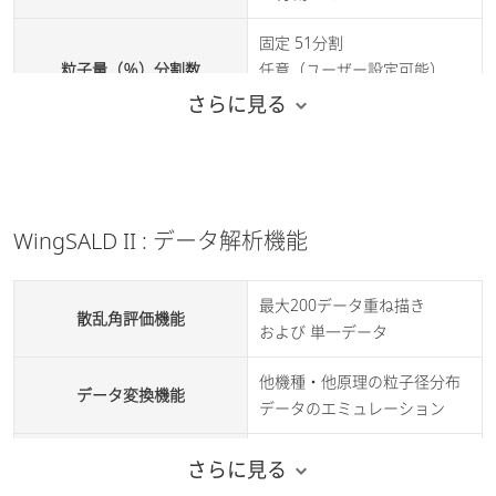
最大200データ 重ね描き
固定 51分割
粒子径分布データ表示
および 単一データ
粒子量（％）分割数
任意（ユーザー設定可能）
51分割 10テーブル
さらに見る
最大200データ 重ね描き
光強度分布データ表示
および 単一データ
分布基準
個数、長さ、面積、体積
最大200データ 最大200
積算分布の表現
フルイ上、フルイ下
統計処理
データの重ね描き可能
WingSALD II : データ解析機能
頻度分布の表現
ｑ、ｑ／Δｘ、ｑ／Δlogｘ
時系列処理
最大200データ
スムージングレベル
10レベル
最大200データ重ね描き
三次元表示
最大200データ
散乱角評価機能
および 単一データ
ロジンラムラー分布、対数正
分布関数のあてはめ
粒子径分布データ：最大200
クリップボードによるデータ
規分布
他機種・他原理の粒子径分布
転送
データ
データ変換機能
データのエミュレーション
データシフト
±10レベル
ファイル名、サンプルID、
混合シュミュレーション機能
最大6点
さらに見る
データのソーティング
サンプルNo.または、屈折率の
単一データ、重ね描きデー
順番で並べ替え