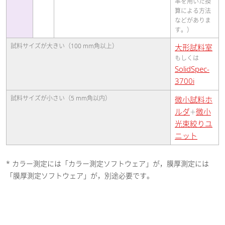
率を用いた換
算による方法
などがありま
す。）
試料サイズが大きい（100 mm角以上）
大形試料室
もしくは
SolidSpec-
3700i
試料サイズが小さい（5 mm角以内）
微小試料ホ
ルダ
微小
＋
光束絞りユ
ニット
* カラー測定には「カラー測定ソフトウェア」が，膜厚測定には
「膜厚測定ソフトウェア」が，別途必要です。