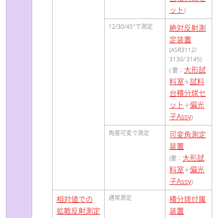
ット
)
12/30/45°で測定
絶対反射測
定装置
(ASR3112/
3130/ 3145)
大形試
( 要：
料室
試料
＋
台積分球セ
ット
偏光
＋
子Assy
)
角度可変で測定
可変角測定
装置
大形試
(要：
料室
偏光
＋
子Assy
)
通常測定
相対値での
積分球付属
拡散反射測定
装置