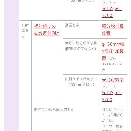
（100 mm角以上）
もしくは
SolidSpec-
3700i
反射
通常測定
相対値での
積分球付属
率測
拡散反射測定
装置
定
大形の積分球が必要
φ150mm積
(JIS規定の関係など)
分球付属装
置
（UV-
3600/3600iの
み）
試料サイズが大きい
大形試料室
（100 mm角以上）
もしくは
SolidSpec-
3700
i
絶対値での(拡散)反射測定
試料によりま
す。ご相談く
ださい。
（ミラー反射