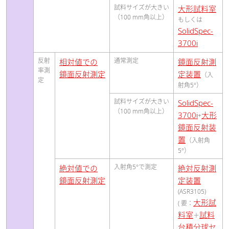
試料サイズが大きい
大形試料室
（100 mm角以上）
もしくは
SolidSpec-
3700i
反射
通常測定
相対値での
鏡面反射測
率測
鏡面反射測定
定装置
（入
定
射角5°）
試料サイズが大きい
SolidSpec-
（100 mm角以上）
3700i
大形
+
鏡面反射装
置
（入射角
5°）
入射角5°で測定
絶対値での
絶対反射測
鏡面反射測定
定装置
(ASR3105)
大形試
( 要：
料室
試料
＋
台積分球セ