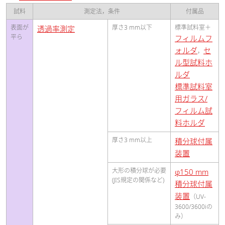
試料
測定法，条件
付属品
表面が
厚さ3 mm以下
標準試料室＋
透過率測定
平ら
フィルムフ
ォルダ
セ
，
ル型試料ホ
ルダ
標準試料室
用ガラス/
フィルム試
料ホルダ
厚さ3 mm以上
積分球付属
装置
大形の積分球が必要
φ150 mm
(JIS規定の関係など)
積分球付属
装置
（UV-
3600/3600iの
み）