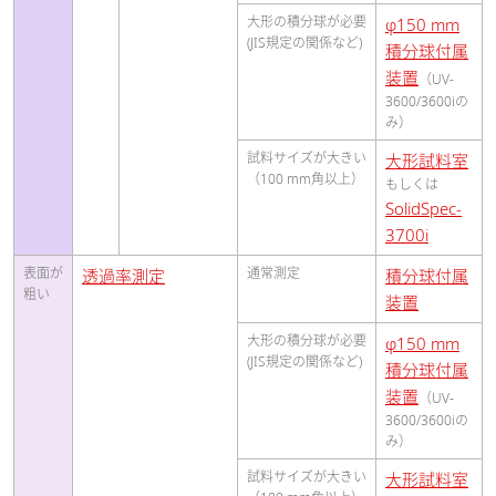
大形の積分球が必要
φ150 mm
(JIS規定の関係など)
積分球付属
装置
（UV-
3600/3600iの
み）
試料サイズが大きい
大形試料室
（100 mm角以上）
もしくは
SolidSpec-
3700i
表面が
通常測定
透過率測定
積分球付属
粗い
装置
大形の積分球が必要
φ150 mm
(JIS規定の関係など)
積分球付属
装置
（UV-
3600/3600iの
み）
試料サイズが大きい
大形試料室