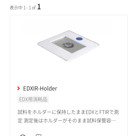
1
表示中 1 - 1 of
EDXIR-Holder
EDX用消耗品
試料をホルダーに保持したままEDXとFTIRで測
定 測定後はホルダーがそのまま試料保管容器
に