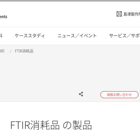
島津製作
ents
料
ケーススタディ
ニュース／イベント
サービス／サポ
IR）
FTIR消耗品
価格お問い合わせ
FTIR消耗品 の製品