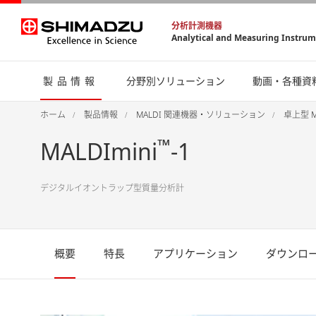
分析計測機器
Analytical and Measuring Instru
製品情報
分野別ソリューション
動画・各種資
ホーム
製品情報
MALDI 関連機器・ソリューション
卓上型 M
™
MALDImini
-1
デジタルイオントラップ型質量分析計
概要
特長
アプリケーション
ダウンロ