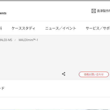
島津製作
ments
料
ケーススタディ
ニュース／イベント
サービス／サポ
ALDI-MS
MALDImini™-1
価格お問い合わせ
ード