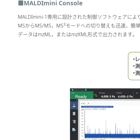
■MALDImini Console
MALDImini-1専用に設計された制御ソフトウェ
3
MSからMS/MS，MS
モードへの切り替えも迅速，簡
データはmzML，またはmzXML形式で出力されます。