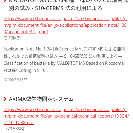
MALDI-TOF MS による亜種 ･ 株レベルでの細菌識
別の試み - S10-GERMS 法の利用による
https://www.an.shimadzu.co.jp/sites/an.shimadzu.co.jp/files/pi
m/pim_document_file/an_jp/applications/application_note/1851
0/ap_aplnote34-jp.pdf
[2.76MB]
Application Note No. 1 34 LifeScience MALDI-TOF MS による亜種 ･
株レベルでの細菌識別の試み ― S 10-GERMS 法の利用による―
Classification of bacteria by MALDI-TOF MS Based on Ribosomal
Protein Coding in S 10...
2016年7月11日
AXIMA微生物同定システム
https://www.an.shimadzu.co.jp/sites/an.shimadzu.co.jp/files/pi
m/pim_document_file/an_jp/technical/technical_reports/19834/
c146-1038.pdf
[779.58KB]