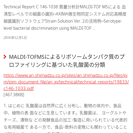
Technical Report C 146-1038 質量分析計MALDI-TOF MSによる 血
清型レベルでの細菌の識別 ̶ AXIMA微生物同定システム対応高精度
細菌識別ソフトウェアStrain Solution Ver. 2の活用例 ̶ Serotype-
level bacterial discrimination using MALDI-TOF ...
2016年12月1日
MALDI-TOFMSによるリボソームタンパク質のプ
ロファイリングに基づいた乳酸菌の分類
https://www.an.shimadzu.co.jp/sites/an.shimadzu.co.jp/files/pi
m/pim_document_file/an_jp/technical/technical_reports/19833/
c146-1033.pdf
[467.38KB]
1. はじめに 乳酸菌は自然界に広く分布し、動物の体内や、食品
中、植物の表 面などに生息しています。乳酸菌は、 ヨーグルトや
チーズ、漬物な どの発酵食品の加工･製造に用いられている代表的
な有用細菌で ある一方で、食品･飲料の変敗にも関わっていること