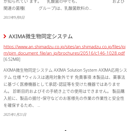
が知られてい ます。 乳酸菌の中でも、 および
関連の菌種( グループ)は、乳酸菌飲料の...
2013年9月8日
AXIMA微生物同定システム
https://www.an.shimadzu.co.jp/sites/an.shimadzu.co.jp/files/pi
m/pim_document_file/an_jp/brochures/20516/c146-1028.pdf
[6.52MB]
AXIMA微生物同定システム AXIMA Solution System AXIMA応用シス
テム 仕様 *ウィルスは適用対象外です 免責事項 本製品は、薬事法
に基づく医療機器として承認･認証等を受けた機器ではありませ
ん。 診断目的およびその手続き上での使用はできません。 製品購
入前に、製品の据付･保守などのお客様先の作業の作業性と安全性
を確保するため、 ...
2025年1月21日