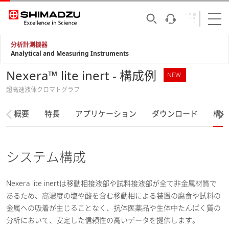
分析計測機器
Analytical and Measuring Instruments
Nexera™ lite inert - 構成例
NEW
超高速液体クロマトグラフ
概要
特長
アプリケーション
ダウンロード
構成
システム構成
Nexera lite inertは移動相接液部や試料接液部が全て非金属材質で
あるため、高濃度の塩や酸を含む移動相による装置の腐食や試料の
金属への吸着が生じることなく、抗体医薬品や生体中たんぱく質の
分析において、安定した信頼性の高いデータを提供します。