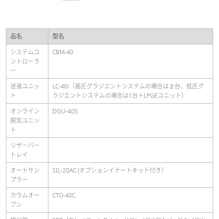
品名
型名
システムコ
CBM-40
ントローラ
ー
送液ユニッ
LC-40i（高圧グラジエントシステムの場合は２台、低圧グ
ト
ラジエントシステムの場合は1台＋LPGEユニット）
オンライン
DGU-405
脱気ユニッ
ト
リザーバー
トレイ
オートサン
SIL-20AC (オプションイナートキット付き）
プラー
カラムオー
CTO-40C
ブン