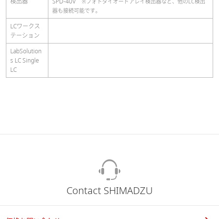
検出器
SPD-40V
※フォトダイオードアレイ検出器など、他のLC検出
器も接続可能です。
LCワークス
テーション
LabSolution
s LC Single
LC
Contact SHIMADZU