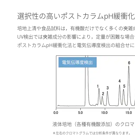
選択性の高いポストカラムpH緩衝
培地上清や食品試料は，有機酸だけでなく多くの夾雑
UV検出では夾雑成分の影響により，定量が困難な場
ポストカラムpH緩衝化法と電気伝導度検出の組合せ
液体培地（各種有機酸添加）のクロマ
＊左右のクロマトグラムでは分析条件が異なります。