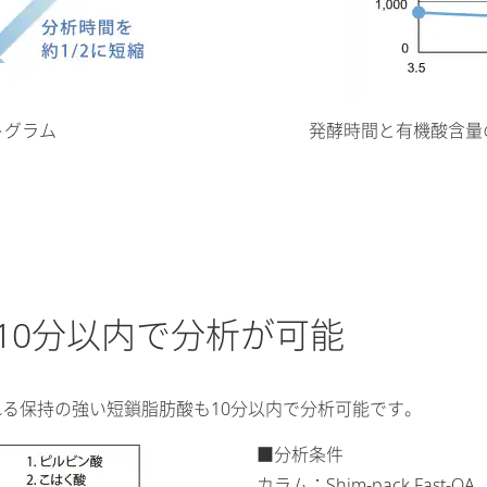
トグラム
発酵時間と有機酸含量
10分以内で分析が可能
象とされる保持の強い短鎖脂肪酸も10分以内で分析可能です。
■分析条件
カラム：Shim-pack Fast-O