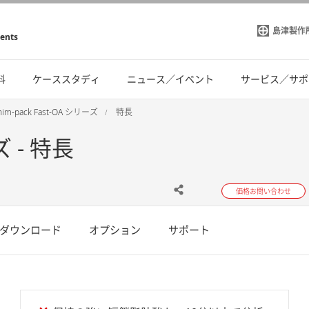
島津製作
ments
料
ケーススタディ
ニュース／イベント
サービス／サポ
him-pack Fast-OA シリーズ
特長
ズ - 特長
価格お問い合わせ
ダウンロード
オプション
サポート