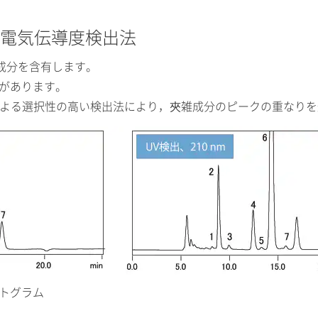
化電気伝導度検出法
成分を含有します。
合があります。
による選択性の高い検出法により，夾雑成分のピークの重なり
トグラム