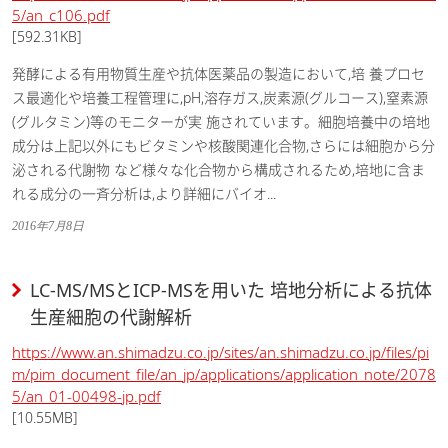
5/an_c106.pdf
[592.31KB]
発酵による有用物質生産や抗体医薬品の製造において,培 養プロセ
ス最適化や培養工程管理に,pH,溶存ガス,炭素源(グルコース),窒素源
(グルタミン)等のモニターが実 施されています。細胞培養中の培地
成分は上記以外にもビタミンや核酸関連化合物,さらには細胞から分
泌される代謝物 など様々な化合物から構成されるため,培地に含ま
れる成分の一斉分析は,より詳細にバイオ...
2016年7月8日
LC-MS/MSとICP-MSを用いた 培地分析による抗体
生産細胞の代謝解析
https://www.an.shimadzu.co.jp/sites/an.shimadzu.co.jp/files/pi
m/pim_document_file/an_jp/applications/application_note/2078
5/an_01-00498-jp.pdf
[10.55MB]