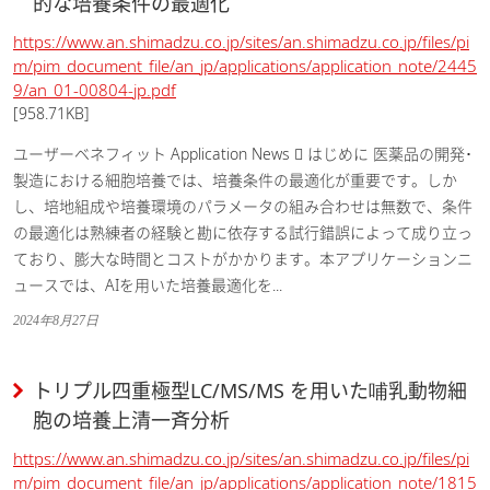
的な培養条件の最適化
https://www.an.shimadzu.co.jp/sites/an.shimadzu.co.jp/files/pi
m/pim_document_file/an_jp/applications/application_note/2445
9/an_01-00804-jp.pdf
[958.71KB]
ユーザーベネフィット Application News  はじめに 医薬品の開発･
製造における細胞培養では、培養条件の最適化が重要です。しか
し、培地組成や培養環境のパラメータの組み合わせは無数で、条件
の最適化は熟練者の経験と勘に依存する試行錯誤によって成り立っ
ており、膨大な時間とコストがかかります。本アプリケーションニ
ュースでは、AIを用いた培養最適化を...
2024年8月27日
トリプル四重極型LC/MS/MS を用いた哺乳動物細
胞の培養上清一斉分析
https://www.an.shimadzu.co.jp/sites/an.shimadzu.co.jp/files/pi
m/pim_document_file/an_jp/applications/application_note/1815