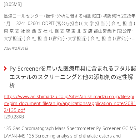
[8.05MB]
島津コールセンター (操作･分析に関する相談窓口) 初版発行:2026年
1月 3241-02601-ODPIT (官公庁担当) ( 大 学 担 当 ) ( 会 社 担 当 )
東 京 支 社 関 西 支 社 札 幌 支 店 東 北 支 店 郡山営業所 (官公庁･
大学担当) ( 会 社 担 当 ) (官公庁･大学担当) ( 会 社 担 当 ) (官公庁･...
2026年2月24日
Py-Screenerを用いた医療用具に含まれるフタル酸
エステルのスクリーニングと他の添加剤の定性解
析
https://www.an.shimadzu.co.jp/sites/an.shimadzu.co.jp/files/pi
m/pim_document_file/an_jp/applications/application_note/2081
2/135.pdf
[290.28KB]
135 Gas Chromatograph Mass Spectrometer Py-Screener GC-MS
LAAN-J-MS 135 Screening analysis of phthalate esters and