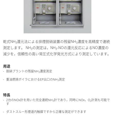
乾式NH
還元法による排煙脱硝装置の残留NH
濃度を高精度で連続
3
3
測定します。 NH
の測定は，NH
-NOの還元反応によるNO濃度の
3
3
減少を，信頼性の高い常圧式化学発光方式により測定しています。
用途
脱硝プラントの残留NH
濃度測定
3
重油燃焼ボイラにおけるEP出口のNH
測定
3
特長
2台のNOx計を用いた完全連続NH
計であり，同時にNOx，O
計測も可能で
3
2
す
ダストスルー形煙道内触媒ですから正確な測定ができます