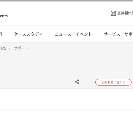
島津製作
ments
料
ケーススタディ
ニュース／イベント
サービス／サポ
-1MS
サポート
価格お問い合わせ