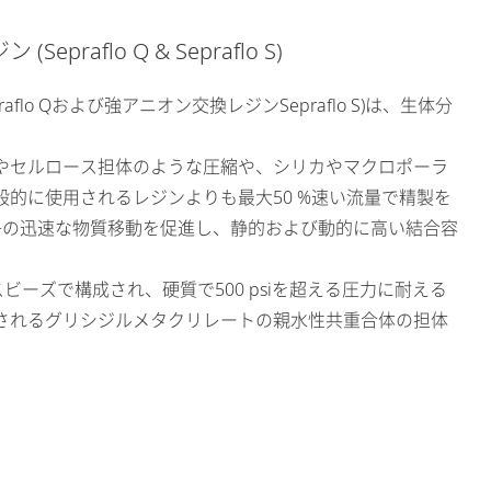
flo Q & Sepraflo S)
raflo Qおよび強アニオン交換レジンSepraflo S)は、生体分
やセルロース担体のような圧縮や、シリカやマクロポーラ
般的に使用されるレジンよりも最大50 %速い流量で精製を
分子の迅速な物質移動を促進し、静的および動的に高い結合容
ラスビーズで構成され、硬質で500 psiを超える圧力に耐える
されるグリシジルメタクリレートの親水性共重合体の担体