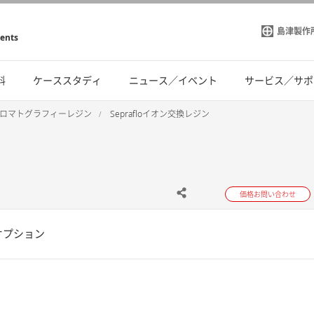
島津製作
ments
料
ケーススタディ
ニュース／イベント
サービス／サポ
ロマトグラフィーレジン
Seprafloイオン交換レジン
価格お問い合わせ
オプション