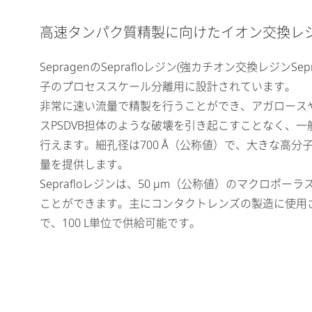
高速タンパク質精製に向けたイオン交換レジン (Sepra
SepragenのSeprafloレジン(強カチオン交換レジンSep
子のプロセススケール分離用に設計されています。
非常に速い流量で精製を行うことができ、アガロース
スPSDVB担体のような破壊を引き起こすことなく、一
行えます。細孔径は700 Å（公称値）で、大きな高
量を提供します。
Seprafloレジンは、50 μm（公称値）のマクロポー
ことができます。主にコンタクトレンズの製造に使用
で、100 L単位で供給可能です。