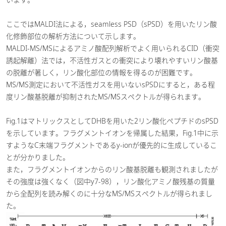
ここではMALDI法による，seamless PSD（sPSD）を用いたリン酸
化修飾部位の解析方法について示します。
MALDI-MS/MSによるアミノ酸配列解析でよく用いられるCID（衝突
誘起解離）法では，不活性ガスとの衝突により壊れやすいリン酸基
の脱離が著しく，リン酸化部位の情報を得るのが困難です。
MS/MS測定において不活性ガスを用いないsPSDにすると，ある程
度リン酸基脱離が抑制されたMS/MSスペクトルが得られます。
Fig.1はマトリックスとしてDHBを用いた2リン酸化ペプチドのsPSD
を示しています。フラグメントイオンを帰属した結果，Fig.1中に示
すようなC末端フラグメントであるy-ionが優先的に生成しているこ
とが分かりました。
また，フラグメントイオンからのリン酸基脱離も観測されましたが
その強度は強くなく（図中y7-98），リン酸化アミノ酸残基の質量
から全配列を読み解くのに十分なMS/MSスペクトルが得られまし
た。