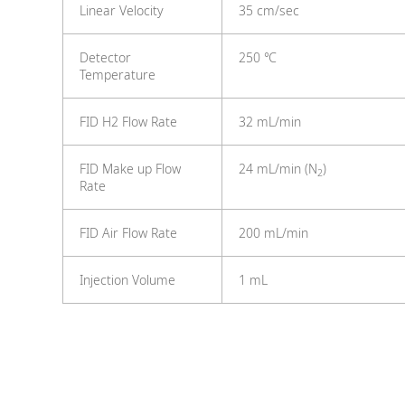
Linear Velocity
35 cm/sec
Detector
250 ℃
Temperature
FID H2 Flow Rate
32 mL/min
FID Make up Flow
24 mL/min (N
)
2
Rate
FID Air Flow Rate
200 mL/min
Injection Volume
1 mL