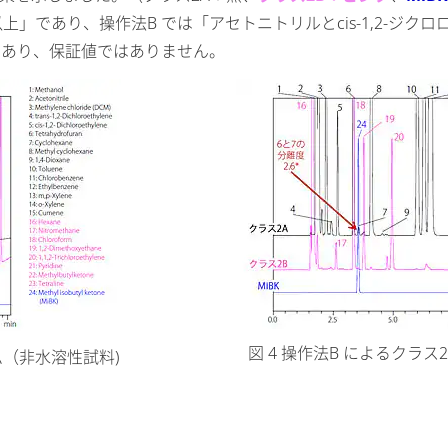
上」であり、操作法B では「アセトニトリルとcis-1,2-ジク
であり、保証値ではありません。
図 4 操作法B によるクラ
ム（非水溶性試料)