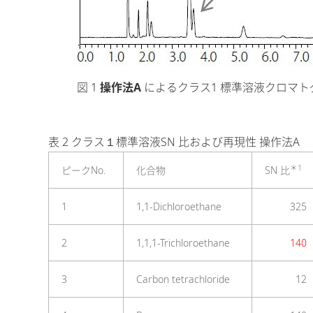
図 1
操作法A
によるクラス1 標準溶液クロマ
表 2 クラス１標準溶液SN 比および再現性 操作法A
＊1
ピークNo.
化合物
SN 比
1
1,1-Dichloroethane
325
2
1,1,1-Trichloroethane
140
3
Carbon tetrachloride
12