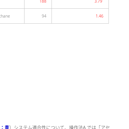
188
3.79
ethane
94
1.46
K：青
）システム適合性について、操作法A では「アセ