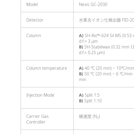
Model
Nexis GC-2030
Detector
水素炎イオン化検出器 FID-20
Column
A)
SH-Rxi™-624 Sil MS (0.53
d.f.= 3 μm
B)
SH-Stabiliwax (0.32 mm I.
d.f.= 0.25 μm)
Column temperature
A)
40 ℃ (20 min) ‒ 10℃/min 
B)
50 ℃ (20 min) ‒ 6 ℃/min 
min
Injection Mode
A)
Split 1:5
B)
Split 1:10
Carrier Gas
線速度 (N
)
2
Controller