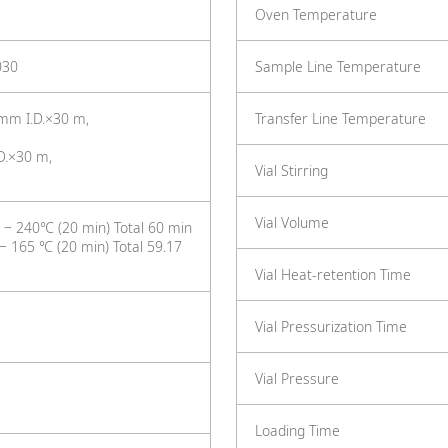
Oven Temperature
30
Sample Line Temperature
 mm I.D.×30 m,
Transfer Line Temperature
D.×30 m,
Vial Stirring
Vial Volume
‒ 240℃ (20 min) Total 60 min
‒ 165 ℃ (20 min) Total 59.17
Vial Heat-retention Time
Vial Pressurization Time
Vial Pressure
Loading Time