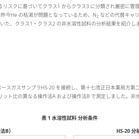
リスクに基づいてクラス1 からクラス3 に分類され厳密に管
昨今He の枯渇が問題となっているため、N
などの代替キャリ
2
いた、クラス1・クラス2 の非水溶性試料の分析結果を紹介し
ッドスペースガスサンプラHS-20 を接続し、第十七改正日本薬局方
ト比の異なる操作法A および操作法B で測定しました。非水溶
表 1 水溶性試料 分析条件
作法B）
HS-20