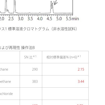
ス1 標準溶液クロマトグラム（非水溶性試料）
比および再現性 操作法B
＊1
＊1
SN 比
相対標準偏差% (n=6)
ethane
290
2.15
roethane
383
3.44
achloride