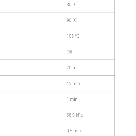
80 ℃
90 ℃
105 ℃
Off
20 mL
45 min
1 min
68.9 kPa
0.5 min