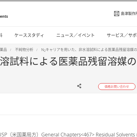
島津製作
ments
料
ケーススタディ
ニュース／イベント
サービス／サポ
薬品
不純物分析
N
キャリアを用いた、非水溶試料による医薬品残留溶媒の分
2
溶試料による医薬品残留溶媒の
価格お問い合わせ
局方）General Chapters<467> Residual Sol