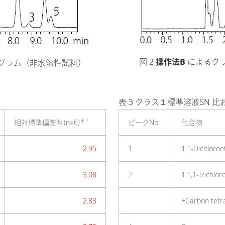
図 2
操作法B
によるクラ
トグラム（非水溶性試料）
表 3 クラス１標準溶液SN 
＊1
相対標準偏差% (n=6)
ピークNo.
化合物
2.95
1
1,1-Dichloro
3.08
2
1,1,1-Trichlo
2.83
+Carbon tetr