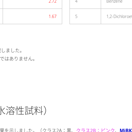
2.72
4
Benzene
1.67
5
1,2-Dichloro
記しました。
値ではありません。
水溶性試料）
析結果を示しました。（クラス2A：黒、
クラス2B：ピンク
、
MiB