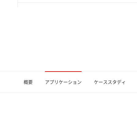
バイオコークスの固定炭素、揮発分および灰分
FluxEdge GCシステムによる高速ガス分析
[ PDF 
GCMS-QP2050とオートガスインジェクタGI-
Brevis GC-2050とオートガスインジェクタ G
概要
アプリケーション
ケーススタディ
ガスクロマトグラフ質量分析計(GC-MS)を用
サイズ排除-配位子交換(Na型)カラムを用いた