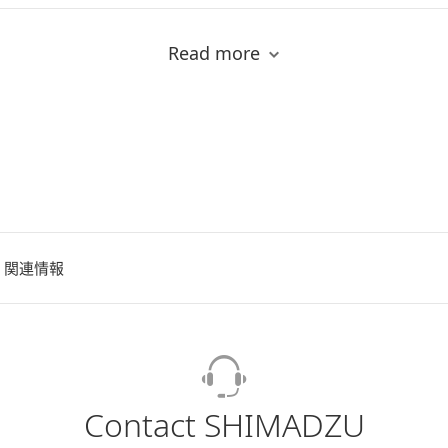
の測定
[ PDF / 593.94KB ]
Read more
/ 849.05KB ]
30を用いた高感度ガス分析
[ PDF / 242.09KB ]
I-30を用いたTCDおよびBIDによるガス分析
[ PDF / 491.03KB ]
関連情報
いた各種微細藻類由来の脂肪酸組成の評価
[ PDF / 2.4MB ]
酵母の発酵モニタリング
[ PDF / 490.45KB ]
Contact SHIMADZU