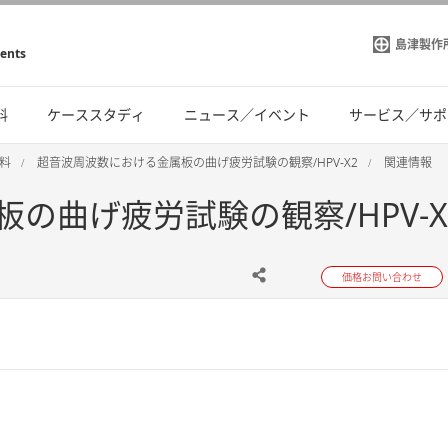
島津製作
ments
料
ケーススタディ
ニュース／イベント
サービス／サポ
料
超音波周波数における金属板の曲げ疲労試験の観察/HPV-X2
関連情報
曲げ疲労試験の観察/HPV-X2
価格お問い合わせ