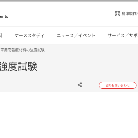
島津製作
ments
料
ケーススタディ
ニュース／イベント
サービス／サポ
動車用高強度材料の強度試験
強度試験
価格お問い合わせ